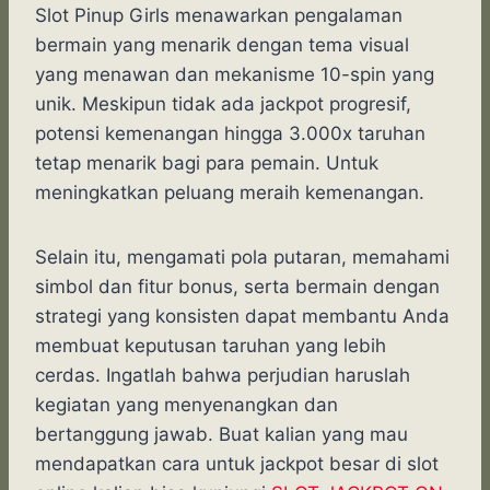
Slot Pinup Girls menawarkan pengalaman
bermain yang menarik dengan tema visual
yang menawan dan mekanisme 10-spin yang
unik. Meskipun tidak ada jackpot progresif,
potensi kemenangan hingga 3.000x taruhan
tetap menarik bagi para pemain. Untuk
meningkatkan peluang meraih kemenangan.
Selain itu, mengamati pola putaran, memahami
simbol dan fitur bonus, serta bermain dengan
strategi yang konsisten dapat membantu Anda
membuat keputusan taruhan yang lebih
cerdas. Ingatlah bahwa perjudian haruslah
kegiatan yang menyenangkan dan
bertanggung jawab. Buat kalian yang mau
mendapatkan cara untuk jackpot besar di slot