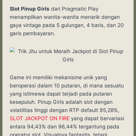
h
a
e
e
k
i
h
a
c
s
l
y
n
a
Slot Pinup Girls
dari Pragmatic Play
t
e
s
e
p
e
r
menampilkan wanita-wanita menarik dengan
s
b
e
g
e
e
gaya vintage pada 5 gulungan, 4 baris, dan 20
A
o
n
r
garis pembayaran.
p
o
g
a
p
k
e
m
r
Game ini memiliki mekanisme unik yang
beroperasi dalam 10 putaran, di mana sesuatu
yang istimewa dapat terjadi pada putaran
kesepuluh. Pinup Girls adalah slot dengan
volatilitas tinggi dengan RTP default 95,28%,
SLOT JACKPOT ON FIRE
yang dapat bervariasi
antara 94,43% dan 96,44% tergantung pada
operator slot. Visualnya fantastis, tetapi