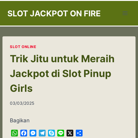
Skip
SLOT JACKPOT ON FIRE
to
content
SLOT ONLINE
Trik Jitu untuk Meraih
Jackpot di Slot Pinup
Girls
03/03/2025
Bagikan
W
F
M
T
S
L
X
S