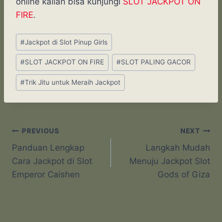
online kalian bisa kunjungi
SLOT JACKPOT ON
FIRE
.
Post
#
Jackpot di Slot Pinup Girls
Tags:
#
SLOT JACKPOT ON FIRE
#
SLOT PALING GACOR
#
Trik Jitu untuk Meraih Jackpot
Post
PREVIOUS
NEXT
Panduan Lengkap
Langkah Mudah
navigation
Cara Jackpot di Slot
Menuju Jackpot Slot
Emperor Caishen
Gods of Giza