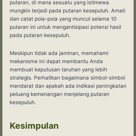
putaran, di mana sesuatu yang istimewa
mungkin terjadi pada putaran kesepuluh. Amati
dan catat pola-pola yang muncul selama 10
putaran ini untuk mengantisipasi potensi hasil
pada putaran kesepuluh.
Meskipun tidak ada jaminan, memahami
mekanisme ini dapat membantu Anda
membuat keputusan taruhan yang lebih
strategis. Perhatikan bagaimana simbol-simbol
mendarat dan apakah ada indikasi peningkatan
peluang kemenangan menjelang putaran
kesepuluh.
Kesimpulan