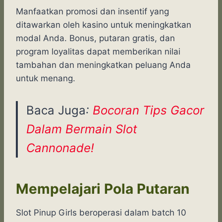
Manfaatkan promosi dan insentif yang
ditawarkan oleh kasino untuk meningkatkan
modal Anda. Bonus, putaran gratis, dan
program loyalitas dapat memberikan nilai
tambahan dan meningkatkan peluang Anda
untuk menang.
Baca Juga
:
Bocoran Tips Gacor
Dalam Bermain Slot
Cannonade!
Mempelajari Pola Putaran
Slot Pinup Girls beroperasi dalam batch 10