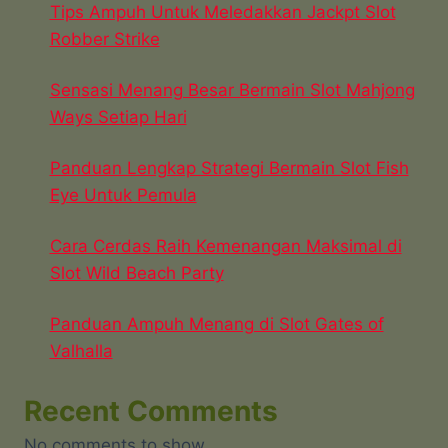
Tips Ampuh Untuk Meledakkan Jackpt Slot
Robber Strike
Sensasi Menang Besar Bermain Slot Mahjong
Ways Setiap Hari
Panduan Lengkap Strategi Bermain Slot Fish
Eye Untuk Pemula
Cara Cerdas Raih Kemenangan Maksimal di
Slot Wild Beach Party
Panduan Ampuh Menang di Slot Gates of
Valhalla
Recent Comments
No comments to show.