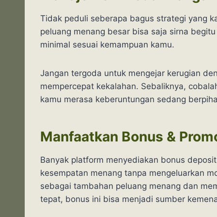
Tidak peduli seberapa bagus strategi yang 
peluang menang besar bisa saja sirna begitu
minimal sesuai kemampuan kamu.
Jangan tergoda untuk mengejar kerugian deng
mempercepat kekalahan. Sebaliknya, cobalah
kamu merasa keberuntungan sedang berpiha
Manfaatkan Bonus & Promo
Banyak platform menyediakan bonus deposit
kesempatan menang tanpa mengeluarkan mod
sebagai tambahan peluang menang dan memp
tepat, bonus ini bisa menjadi sumber keme