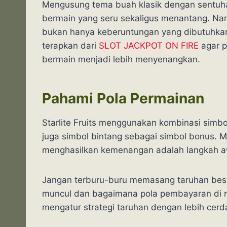
Mengusung tema buah klasik dengan sentuh
bermain yang seru sekaligus menantang. Namu
bukan hanya keberuntungan yang dibutuhkan
terapkan dari
SLOT JACKPOT ON FIRE
agar p
bermain menjadi lebih menyenangkan.
Pahami Pola Permainan
Starlite Fruits menggunakan kombinasi simbol
juga simbol bintang sebagai simbol bonus. M
menghasilkan kemenangan adalah langkah aw
Jangan terburu-buru memasang taruhan bes
muncul dan bagaimana pola pembayaran di m
mengatur strategi taruhan dengan lebih cerd