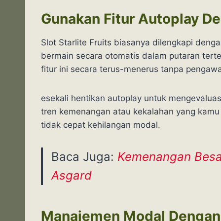
Gunakan Fitur Autoplay De
Slot Starlite Fruits biasanya dilengkapi de
bermain secara otomatis dalam putaran tert
fitur ini secara terus-menerus tanpa pengaw
esekali hentikan autoplay untuk mengevaluasi
tren kemenangan atau kekalahan yang kamu al
tidak cepat kehilangan modal.
Baca Juga:
Kemenangan Besa
Asgard
Manajemen Modal Dengan