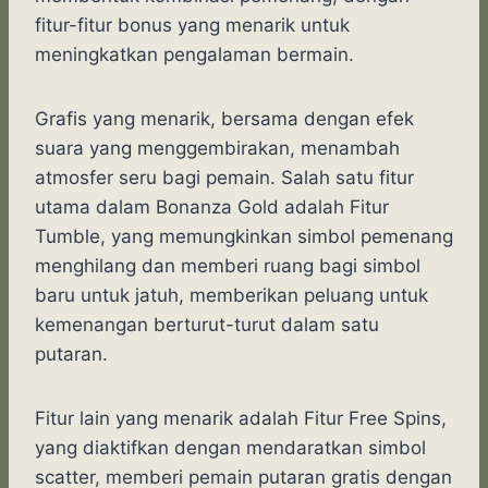
fitur-fitur bonus yang menarik untuk
meningkatkan pengalaman bermain.
Grafis yang menarik, bersama dengan efek
suara yang menggembirakan, menambah
atmosfer seru bagi pemain. Salah satu fitur
utama dalam Bonanza Gold adalah Fitur
Tumble, yang memungkinkan simbol pemenang
menghilang dan memberi ruang bagi simbol
baru untuk jatuh, memberikan peluang untuk
kemenangan berturut-turut dalam satu
putaran.
Fitur lain yang menarik adalah Fitur Free Spins,
yang diaktifkan dengan mendaratkan simbol
scatter, memberi pemain putaran gratis dengan