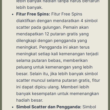
lebih banyak hadiah tanpa harus bertaruh
lebih banyak.
Fitur Free Spins:
Fitur Free Spins
diaktifkan dengan mendaratkan 4 simbol
scatter pada gulungan. Pemain akan
mendapatkan 12 putaran gratis yang
dilengkapi dengan pengganda yang
meningkat. Pengganda ini akan terus
meningkat setiap kali kemenangan terjadi
selama putaran bebas, memberikan
peluang untuk kemenangan yang lebih
besar. Selain itu, jika lebih banyak simbol
scatter muncul selama putaran gratis, fitur
ini dapat dipicu ulang. Memberi lebih
banyak kesempatan untuk memenangkan
hadiah besar.
Simbol Scatter dan Pengganda:
Simbol