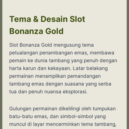
Tema & Desain Slot
Bonanza Gold
Slot Bonanza Gold mengusung tema
petualangan penambangan emas, membawa
pemain ke dunia tambang yang penuh dengan
harta karun dan kekayaan. Latar belakang
permainan menampilkan pemandangan
tambang emas dengan suasana yang serba
tua dan penuh nuansa eksplorasi.
Gulungan permainan dikelilingi oleh tumpukan
batu-batu emas, dan simbol-simbol yang
muncul di layar mencerminkan tema tambang,