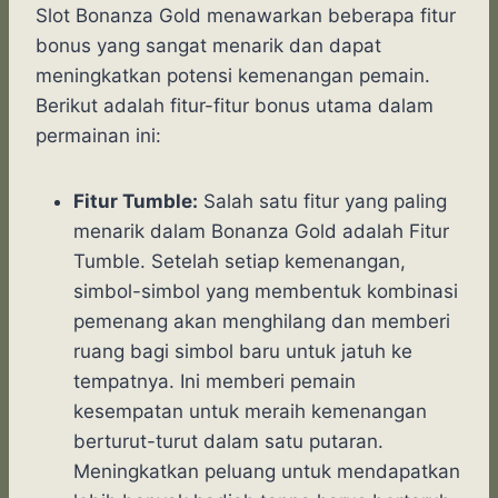
Slot Bonanza Gold menawarkan beberapa fitur
bonus yang sangat menarik dan dapat
meningkatkan potensi kemenangan pemain.
Berikut adalah fitur-fitur bonus utama dalam
permainan ini:
Fitur Tumble:
Salah satu fitur yang paling
menarik dalam Bonanza Gold adalah Fitur
Tumble. Setelah setiap kemenangan,
simbol-simbol yang membentuk kombinasi
pemenang akan menghilang dan memberi
ruang bagi simbol baru untuk jatuh ke
tempatnya. Ini memberi pemain
kesempatan untuk meraih kemenangan
berturut-turut dalam satu putaran.
Meningkatkan peluang untuk mendapatkan