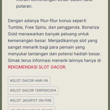
putaran.
Dengan adanya fitur-fitur bonus seperti
Tumble, Free Spins, dan pengganda. Bonanza
Gold menawarkan banyak peluang untuk
kemenangan besar. Menjadikannya slot yang
sangat menarik bagi para pemain yang
menyukai tantangan dan potensi hadiah besar.
Simak terus informasi menarik lainnya hanya di
REKOMENDASI SLOT GACOR
.
Post
#
SLOT GACOR HARI INI
Tags:
#
SLOT GACOR TERPERCAYA
#
SLOT JACKPOT ON FIRE