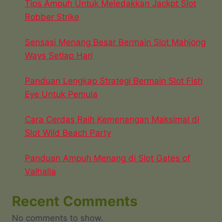
Tips Ampuh Untuk Meledakkan Jackpt Slot
Robber Strike
Sensasi Menang Besar Bermain Slot Mahjong
Ways Setiap Hari
Panduan Lengkap Strategi Bermain Slot Fish
Eye Untuk Pemula
Cara Cerdas Raih Kemenangan Maksimal di
Slot Wild Beach Party
Panduan Ampuh Menang di Slot Gates of
Valhalla
Recent Comments
No comments to show.