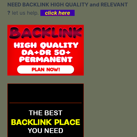
NEED BACKLINK HIGH QUALITY and RELEVANT
?
let us help.
click here