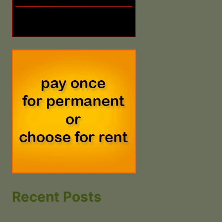
Recent Posts