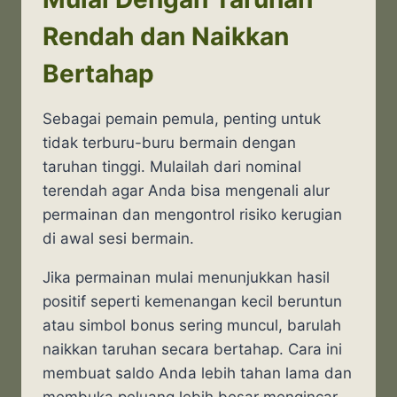
Rendah dan Naikkan
Bertahap
Sebagai pemain pemula, penting untuk
tidak terburu-buru bermain dengan
taruhan tinggi. Mulailah dari nominal
terendah agar Anda bisa mengenali alur
permainan dan mengontrol risiko kerugian
di awal sesi bermain.
Jika permainan mulai menunjukkan hasil
positif seperti kemenangan kecil beruntun
atau simbol bonus sering muncul, barulah
naikkan taruhan secara bertahap. Cara ini
membuat saldo Anda lebih tahan lama dan