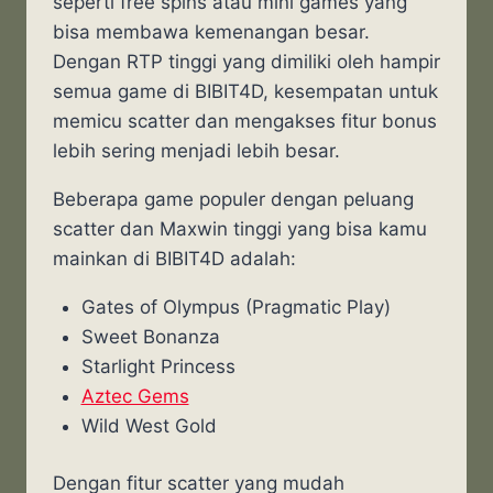
seperti free spins atau mini games yang
bisa membawa kemenangan besar.
Dengan RTP tinggi yang dimiliki oleh hampir
semua game di BIBIT4D, kesempatan untuk
memicu scatter dan mengakses fitur bonus
lebih sering menjadi lebih besar.
Beberapa game populer dengan peluang
scatter dan Maxwin tinggi yang bisa kamu
mainkan di BIBIT4D adalah:
Gates of Olympus (Pragmatic Play)
Sweet Bonanza
Starlight Princess
Aztec Gems
Wild West Gold
Dengan fitur scatter yang mudah