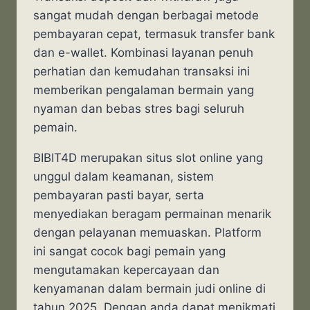
sangat mudah dengan berbagai metode
pembayaran cepat, termasuk transfer bank
dan e-wallet. Kombinasi layanan penuh
perhatian dan kemudahan transaksi ini
memberikan pengalaman bermain yang
nyaman dan bebas stres bagi seluruh
pemain.
BIBIT4D merupakan situs slot online yang
unggul dalam keamanan, sistem
pembayaran pasti bayar, serta
menyediakan beragam permainan menarik
dengan pelayanan memuaskan. Platform
ini sangat cocok bagi pemain yang
mengutamakan kepercayaan dan
kenyamanan dalam bermain judi online di
tahun 2025. Dengan anda dapat menikmati