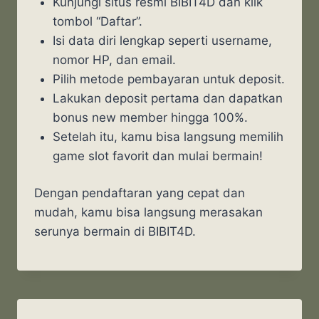
Kunjungi situs resmi BIBIT4D dan klik
tombol “Daftar”.
Isi data diri lengkap seperti username,
nomor HP, dan email.
Pilih metode pembayaran untuk deposit.
Lakukan deposit pertama dan dapatkan
bonus new member hingga 100%.
Setelah itu, kamu bisa langsung memilih
game slot favorit dan mulai bermain!
Dengan pendaftaran yang cepat dan
mudah, kamu bisa langsung merasakan
serunya bermain di BIBIT4D.