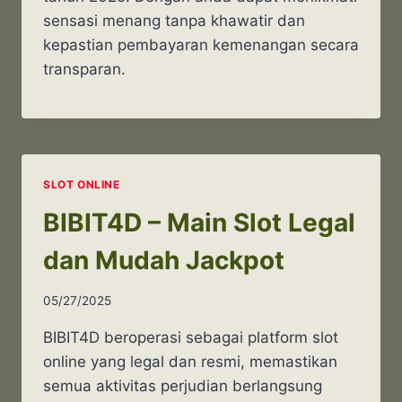
sensasi menang tanpa khawatir dan
kepastian pembayaran kemenangan secara
transparan.
SLOT ONLINE
BIBIT4D – Main Slot Legal
dan Mudah Jackpot
05/27/2025
BIBIT4D beroperasi sebagai platform slot
online yang legal dan resmi, memastikan
semua aktivitas perjudian berlangsung