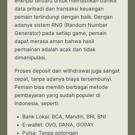
enkripsi terbaru untuk memastikan bahwa
data pribadi dan transaksi keuangan
pemain terlindungi dengan baik. Dengan
adanya sistem RNG (Random Number
Generator) pada setiap game, pemain
dapat merasa aman bahwa hasil
permainan adalah acak dan tidak
dimanipulasi.
Proses deposit dan withdrawal juga sangat
cepat, tanpa adanya biaya tersembunyi.
Pemain bisa memilih berbagai metode
pembayaran yang sudah populer di
Indonesia, seperti:
Bank Lokal: BCA, Mandiri, BRI, BNI
E-wallet: OVO, DANA, GOPAY
Pulsa: Tanpa potongan