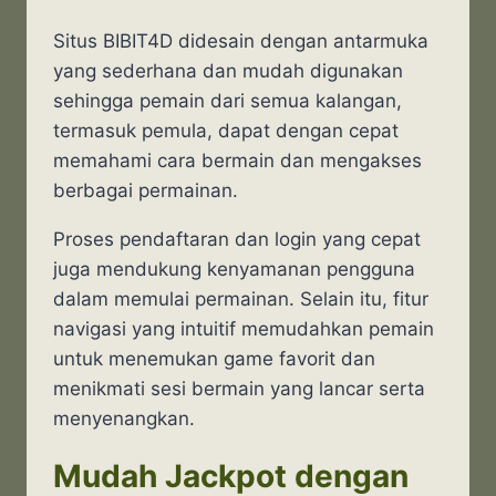
Situs BIBIT4D didesain dengan antarmuka
yang sederhana dan mudah digunakan
sehingga pemain dari semua kalangan,
termasuk pemula, dapat dengan cepat
memahami cara bermain dan mengakses
berbagai permainan.
Proses pendaftaran dan login yang cepat
juga mendukung kenyamanan pengguna
dalam memulai permainan. Selain itu, fitur
navigasi yang intuitif memudahkan pemain
untuk menemukan game favorit dan
menikmati sesi bermain yang lancar serta
menyenangkan.
Mudah Jackpot dengan