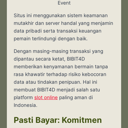
Situs ini menggunakan sistem keamanan
mutakhir dan server handal yang menjamin
data pribadi serta transaksi keuangan
pemain terlindungi dengan baik.
Dengan masing-masing transaksi yang
dipantau secara ketat, BIBIT4D
memberikan kenyamanan bermain tanpa
rasa khawatir terhadap risiko kebocoran
data atau tindakan penipuan. Hal ini
membuat BIBIT4D menjadi salah satu
platform
slot online
paling aman di
Indonesia.
Pasti Bayar: Komitmen