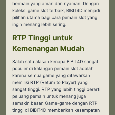
bermain yang aman dan nyaman. Dengan
koleksi game slot terbaik, BIBIT4D menjadi
pilihan utama bagi para pemain slot yang
ingin menang lebih sering.
RTP Tinggi untuk
Kemenangan Mudah
Salah satu alasan kenapa BIBIT4D sangat
populer di kalangan pemain slot adalah
karena semua game yang ditawarkan
memiliki RTP (Return to Player) yang
sangat tinggi. RTP yang lebih tinggi berarti
peluang pemain untuk menang juga
semakin besar. Game-game dengan RTP
tinggi di BIBIT4D memberikan kesempatan