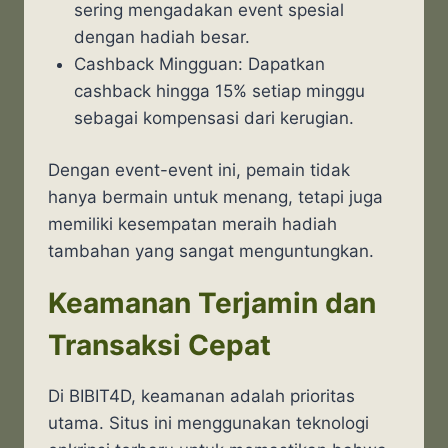
sering mengadakan event spesial
dengan hadiah besar.
Cashback Mingguan: Dapatkan
cashback hingga 15% setiap minggu
sebagai kompensasi dari kerugian.
Dengan event-event ini, pemain tidak
hanya bermain untuk menang, tetapi juga
memiliki kesempatan meraih hadiah
tambahan yang sangat menguntungkan.
Keamanan Terjamin dan
Transaksi Cepat
Di BIBIT4D, keamanan adalah prioritas
utama. Situs ini menggunakan teknologi