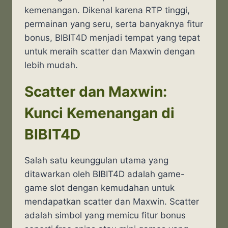
kemenangan. Dikenal karena RTP tinggi,
permainan yang seru, serta banyaknya fitur
bonus, BIBIT4D menjadi tempat yang tepat
untuk meraih scatter dan Maxwin dengan
lebih mudah.
Scatter dan Maxwin:
Kunci Kemenangan di
BIBIT4D
Salah satu keunggulan utama yang
ditawarkan oleh BIBIT4D adalah game-
game slot dengan kemudahan untuk
mendapatkan scatter dan Maxwin. Scatter
adalah simbol yang memicu fitur bonus