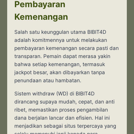
Pembayaran
Kemenangan
Salah satu keunggulan utama BIBIT4D
adalah komitmennya untuk melakukan
pembayaran kemenangan secara pasti dan
transparan. Pemain dapat merasa yakin
bahwa setiap kemenangan, termasuk
jackpot besar, akan dibayarkan tanpa
penundaan atau hambatan.
Sistem withdraw (WD) di BIBIT4D
dirancang supaya mudah, cepat, dan anti
ribet, memastikan proses pengambilan
dana berjalan lancar dan efisien. Hal ini
menjadikan sebagai situs terpercaya yang