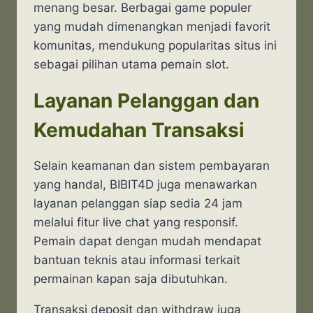
menang besar. Berbagai game populer
yang mudah dimenangkan menjadi favorit
komunitas, mendukung popularitas situs ini
sebagai pilihan utama pemain slot.
Layanan Pelanggan dan
Kemudahan Transaksi
Selain keamanan dan sistem pembayaran
yang handal, BIBIT4D juga menawarkan
layanan pelanggan siap sedia 24 jam
melalui fitur live chat yang responsif.
Pemain dapat dengan mudah mendapat
bantuan teknis atau informasi terkait
permainan kapan saja dibutuhkan.
Transaksi deposit dan withdraw juga