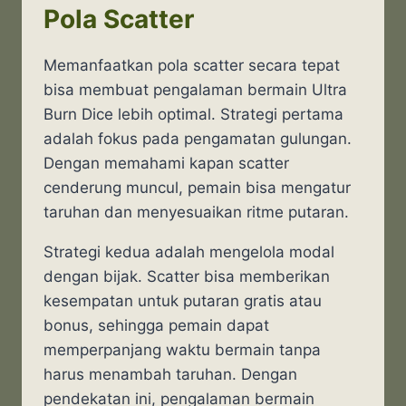
Pola Scatter
Memanfaatkan pola scatter secara tepat
bisa membuat pengalaman bermain Ultra
Burn Dice lebih optimal. Strategi pertama
adalah fokus pada pengamatan gulungan.
Dengan memahami kapan scatter
cenderung muncul, pemain bisa mengatur
taruhan dan menyesuaikan ritme putaran.
Strategi kedua adalah mengelola modal
dengan bijak. Scatter bisa memberikan
kesempatan untuk putaran gratis atau
bonus, sehingga pemain dapat
memperpanjang waktu bermain tanpa
harus menambah taruhan. Dengan
pendekatan ini, pengalaman bermain