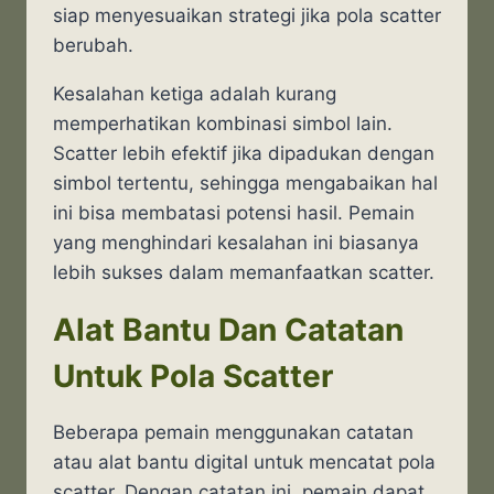
siap menyesuaikan strategi jika pola scatter
berubah.
Kesalahan ketiga adalah kurang
memperhatikan kombinasi simbol lain.
Scatter lebih efektif jika dipadukan dengan
simbol tertentu, sehingga mengabaikan hal
ini bisa membatasi potensi hasil. Pemain
yang menghindari kesalahan ini biasanya
lebih sukses dalam memanfaatkan scatter.
Alat Bantu Dan Catatan
Untuk Pola Scatter
Beberapa pemain menggunakan catatan
atau alat bantu digital untuk mencatat pola
scatter. Dengan catatan ini, pemain dapat