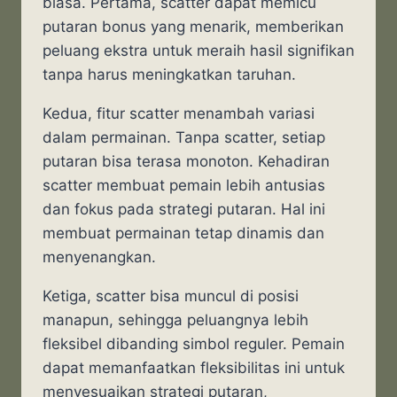
biasa. Pertama, scatter dapat memicu
putaran bonus yang menarik, memberikan
peluang ekstra untuk meraih hasil signifikan
tanpa harus meningkatkan taruhan.
Kedua, fitur scatter menambah variasi
dalam permainan. Tanpa scatter, setiap
putaran bisa terasa monoton. Kehadiran
scatter membuat pemain lebih antusias
dan fokus pada strategi putaran. Hal ini
membuat permainan tetap dinamis dan
menyenangkan.
Ketiga, scatter bisa muncul di posisi
manapun, sehingga peluangnya lebih
fleksibel dibanding simbol reguler. Pemain
dapat memanfaatkan fleksibilitas ini untuk
menyesuaikan strategi putaran,