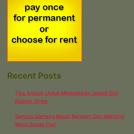
Recent Posts
Tips Ampuh Untuk Meledakkan Jackpt Slot
Robber Strike
Sensasi Menang Besar Bermain Slot Mahjong
Ways Setiap Hari