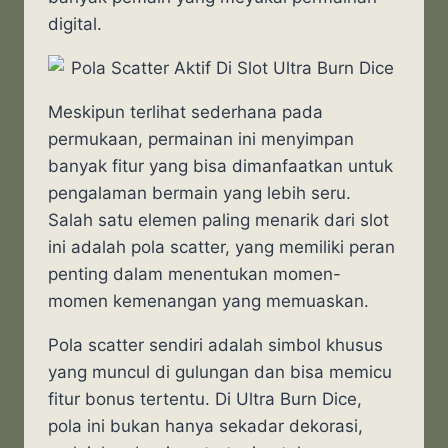
digital.
Meskipun terlihat sederhana pada
permukaan, permainan ini menyimpan
banyak fitur yang bisa dimanfaatkan untuk
pengalaman bermain yang lebih seru.
Salah satu elemen paling menarik dari slot
ini adalah pola scatter, yang memiliki peran
penting dalam menentukan momen-
momen kemenangan yang memuaskan.
Pola scatter sendiri adalah simbol khusus
yang muncul di gulungan dan bisa memicu
fitur bonus tertentu. Di Ultra Burn Dice,
pola ini bukan hanya sekadar dekorasi,