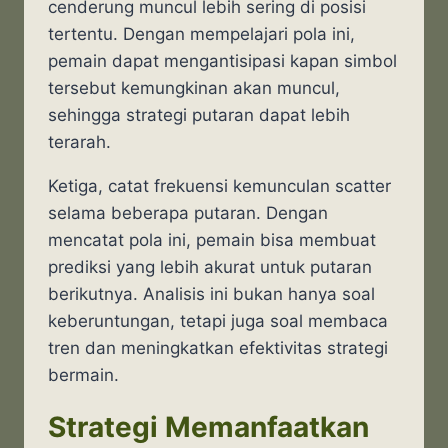
cenderung muncul lebih sering di posisi
tertentu. Dengan mempelajari pola ini,
pemain dapat mengantisipasi kapan simbol
tersebut kemungkinan akan muncul,
sehingga strategi putaran dapat lebih
terarah.
Ketiga, catat frekuensi kemunculan scatter
selama beberapa putaran. Dengan
mencatat pola ini, pemain bisa membuat
prediksi yang lebih akurat untuk putaran
berikutnya. Analisis ini bukan hanya soal
keberuntungan, tetapi juga soal membaca
tren dan meningkatkan efektivitas strategi
bermain.
Strategi Memanfaatkan