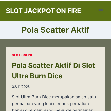
Skip
SLOT JACKPOT ON FIRE
to
content
Pola Scatter Aktif
SLOT ONLINE
Pola Scatter Aktif Di Slot
Ultra Burn Dice
02/11/2026
Slot Ultra Burn Dice merupakan salah satu
permainan yang kini menarik perhatian
banyak pemain yang meyukai permainan