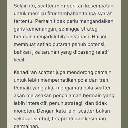
Selain itu, scatter memberikan kesempatan
untuk memicu fitur tambahan tanpa syarat
tertentu. Pemain tidak perlu mengandalkan
garis kemenangan, sehingga strategi
bermain menjadi lebih bervariasi. Hal ini
membuat setiap putaran penuh potensi,
bahkan jika taruhan yang dipasang relatif
kecil.
Kehadiran scatter juga mendorong pemain
untuk lebih memperhatikan pola dan tren.
Pemain yang aktif mengamati pola scatter
akan merasakan pengalaman bermain yang
lebih interaktif, penuh strategi, dan tidak
monoton. Dengan kata lain, scatter bukan
sekadar simbol, tetapi inti dari keseruan
permainan.