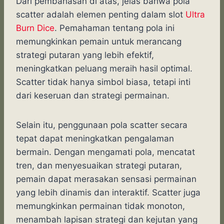
Dari pembahasan di atas, jelas bahwa pola
scatter adalah elemen penting dalam slot
Ultra
Burn Dice
. Pemahaman tentang pola ini
memungkinkan pemain untuk merancang
strategi putaran yang lebih efektif,
meningkatkan peluang meraih hasil optimal.
Scatter tidak hanya simbol biasa, tetapi inti
dari keseruan dan strategi permainan.
Selain itu, penggunaan pola scatter secara
tepat dapat meningkatkan pengalaman
bermain. Dengan mengamati pola, mencatat
tren, dan menyesuaikan strategi putaran,
pemain dapat merasakan sensasi permainan
yang lebih dinamis dan interaktif. Scatter juga
memungkinkan permainan tidak monoton,
menambah lapisan strategi dan kejutan yang