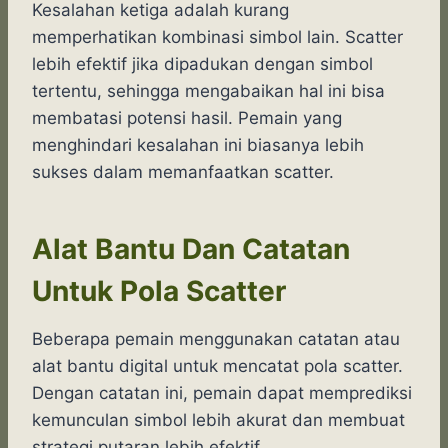
Kesalahan ketiga adalah kurang
memperhatikan kombinasi simbol lain. Scatter
lebih efektif jika dipadukan dengan simbol
tertentu, sehingga mengabaikan hal ini bisa
membatasi potensi hasil. Pemain yang
menghindari kesalahan ini biasanya lebih
sukses dalam memanfaatkan scatter.
Alat Bantu Dan Catatan
Untuk Pola Scatter
Beberapa pemain menggunakan catatan atau
alat bantu digital untuk mencatat pola scatter.
Dengan catatan ini, pemain dapat memprediksi
kemunculan simbol lebih akurat dan membuat
strategi putaran lebih efektif.