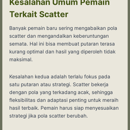
Kesalahan Umum Pemain
Terkait Scatter
Banyak pemain baru sering mengabaikan pola
scatter dan mengandalkan keberuntungan
semata. Hal ini bisa membuat putaran terasa
kurang optimal dan hasil yang diperoleh tidak
maksimal.
Kesalahan kedua adalah terlalu fokus pada
satu putaran atau strategi. Scatter bekerja
dengan pola yang terkadang acak, sehingga
fleksibilitas dan adaptasi penting untuk meraih
hasil terbaik. Pemain harus siap menyesuaikan
strategi jika pola scatter berubah.