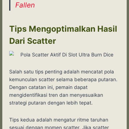
Fallen
Tips Mengoptimalkan Hasil
Dari Scatter
Salah satu tips penting adalah mencatat pola
kemunculan scatter selama beberapa putaran.
Dengan catatan ini, pemain dapat
mengidentifikasi tren dan menyesuaikan
strategi putaran dengan lebih tepat.
Tips kedua adalah mengatur ritme taruhan
sesuai dengan momen scatter. Jika scatter