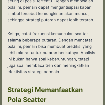
sering di posisi tertentu. Dengan mempelajari
pola ini, pemain dapat mengantisipasi kapan
simbol tersebut kemungkinan akan muncul,
sehingga strategi putaran dapat lebih terarah.
Ketiga, catat frekuensi kemunculan scatter
selama beberapa putaran. Dengan mencatat
pola ini, pemain bisa membuat prediksi yang
lebih akurat untuk putaran berikutnya. Analisis
ini bukan hanya soal keberuntungan, tetapi
juga soal membaca tren dan meningkatkan
efektivitas strategi bermain.
Strategi Memanfaatkan
Pola Scatter