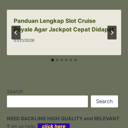
Panduan Lengkap Slot Cruise
Royale Agar Jackpot Cepat Didapat
01/21/2026
Search
Search
NEED BACKLINK HIGH QUALITY and RELEVANT
?
let us help.
click here