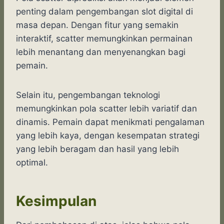
penting dalam pengembangan slot digital di
masa depan. Dengan fitur yang semakin
interaktif, scatter memungkinkan permainan
lebih menantang dan menyenangkan bagi
pemain.
Selain itu, pengembangan teknologi
memungkinkan pola scatter lebih variatif dan
dinamis. Pemain dapat menikmati pengalaman
yang lebih kaya, dengan kesempatan strategi
yang lebih beragam dan hasil yang lebih
optimal.
Kesimpulan