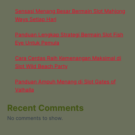
Sensasi Menang Besar Bermain Slot Mahjong
Ways Setiap Hari
Panduan Lengkap Strategi Bermain Slot Fish
Eye Untuk Pemula
Cara Cerdas Raih Kemenangan Maksimal di
Slot Wild Beach Party
Panduan Ampuh Menang di Slot Gates of
Valhalla
Recent Comments
No comments to show.