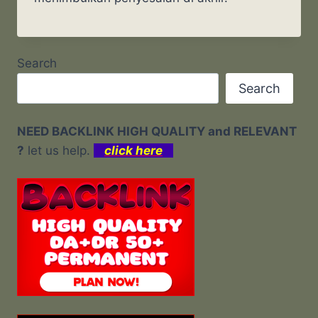
Search
Search
NEED BACKLINK HIGH QUALITY and RELEVANT
?
let us help.
click here