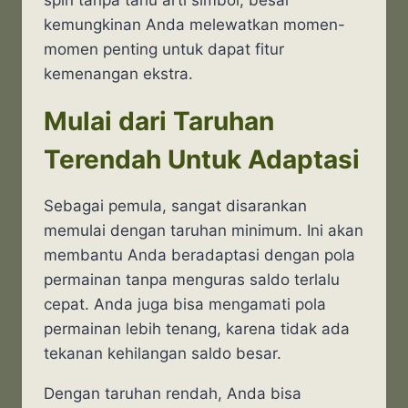
spin tanpa tahu arti simbol, besar
kemungkinan Anda melewatkan momen-
momen penting untuk dapat fitur
kemenangan ekstra.
Mulai dari Taruhan
Terendah Untuk Adaptasi
Sebagai pemula, sangat disarankan
memulai dengan taruhan minimum. Ini akan
membantu Anda beradaptasi dengan pola
permainan tanpa menguras saldo terlalu
cepat. Anda juga bisa mengamati pola
permainan lebih tenang, karena tidak ada
tekanan kehilangan saldo besar.
Dengan taruhan rendah, Anda bisa