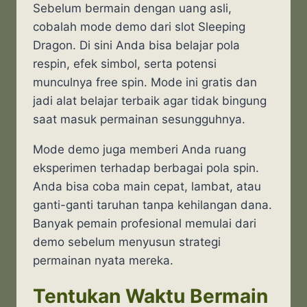
Sebelum bermain dengan uang asli,
cobalah mode demo dari slot Sleeping
Dragon. Di sini Anda bisa belajar pola
respin, efek simbol, serta potensi
munculnya free spin. Mode ini gratis dan
jadi alat belajar terbaik agar tidak bingung
saat masuk permainan sesungguhnya.
Mode demo juga memberi Anda ruang
eksperimen terhadap berbagai pola spin.
Anda bisa coba main cepat, lambat, atau
ganti-ganti taruhan tanpa kehilangan dana.
Banyak pemain profesional memulai dari
demo sebelum menyusun strategi
permainan nyata mereka.
Tentukan Waktu Bermain