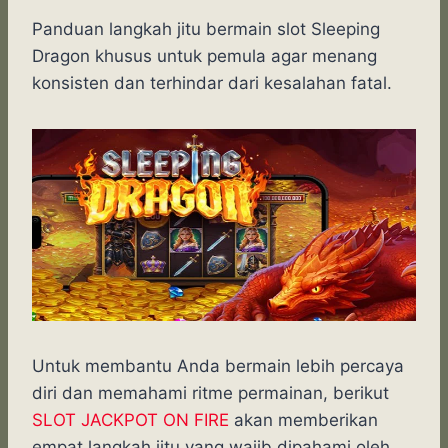
h
a
e
e
k
i
h
a
c
s
l
y
n
a
Panduan langkah jitu bermain slot Sleeping
t
e
s
e
p
e
r
Dragon khusus untuk pemula agar menang
s
b
e
g
e
e
konsisten dan terhindar dari kesalahan fatal.
A
o
n
r
p
o
g
a
p
k
e
m
r
Untuk membantu Anda bermain lebih percaya
diri dan memahami ritme permainan, berikut
SLOT JACKPOT ON FIRE
akan memberikan
empat langkah jitu yang wajib dipahami oleh