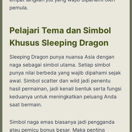
pemula.
Pelajari Tema dan Simbol
Khusus Sleeping Dragon
Sleeping Dragon punya nuansa Asia dengan
naga sebagai simbol utama. Setiap simbol
punya nilai berbeda yang wajib dipahami sejak
awal. Simbol scatter dan wild jadi penentu
hasil permainan, jadi kenali bentuk serta fungsi
keduanya untuk meningkatkan peluang Anda
saat bermain.
Simbol naga emas biasanya jadi pengganda
atau pemicu bonus besar. Maka penting