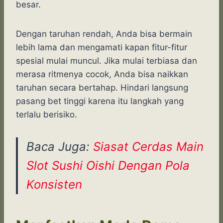
besar.
Dengan taruhan rendah, Anda bisa bermain
lebih lama dan mengamati kapan fitur-fitur
spesial mulai muncul. Jika mulai terbiasa dan
merasa ritmenya cocok, Anda bisa naikkan
taruhan secara bertahap. Hindari langsung
pasang bet tinggi karena itu langkah yang
terlalu berisiko.
Baca Juga:
Siasat Cerdas Main
Slot Sushi Oishi Dengan Pola
Konsisten