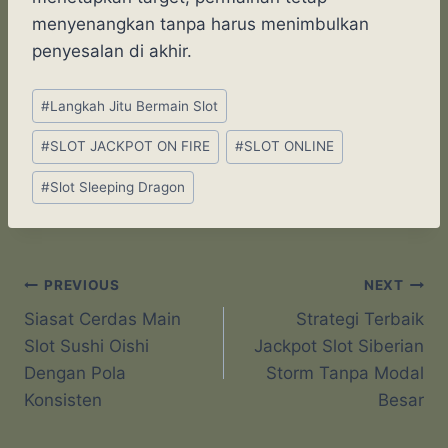
menyenangkan tanpa harus menimbulkan
penyesalan di akhir.
Post
#
Langkah Jitu Bermain Slot
Tags:
#
SLOT JACKPOT ON FIRE
#
SLOT ONLINE
#
Slot Sleeping Dragon
Post
PREVIOUS
NEXT
Siasat Cerdas Main
Strategi Terbaik
navigation
Slot Sushi Oishi
Jackpot Slot Siberian
Dengan Pola
Storm Tanpa Modal
Konsisten
Besar