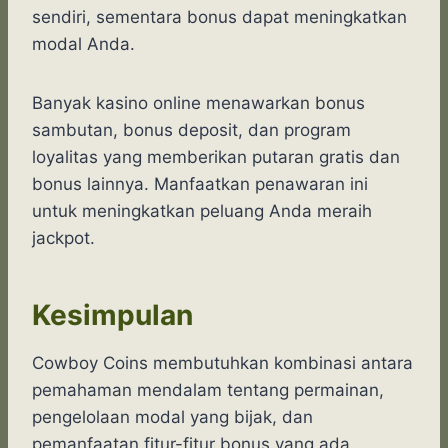
sendiri, sementara bonus dapat meningkatkan
modal Anda.
Banyak kasino online menawarkan bonus
sambutan, bonus deposit, dan program
loyalitas yang memberikan putaran gratis dan
bonus lainnya. Manfaatkan penawaran ini
untuk meningkatkan peluang Anda meraih
jackpot.
Kesimpulan
Cowboy Coins membutuhkan kombinasi antara
pemahaman mendalam tentang permainan,
pengelolaan modal yang bijak, dan
pemanfaatan fitur-fitur bonus yang ada.