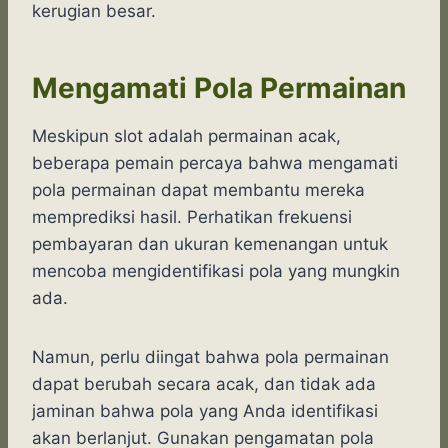
kerugian besar.
Mengamati Pola Permainan
Meskipun slot adalah permainan acak,
beberapa pemain percaya bahwa mengamati
pola permainan dapat membantu mereka
memprediksi hasil. Perhatikan frekuensi
pembayaran dan ukuran kemenangan untuk
mencoba mengidentifikasi pola yang mungkin
ada.
Namun, perlu diingat bahwa pola permainan
dapat berubah secara acak, dan tidak ada
jaminan bahwa pola yang Anda identifikasi
akan berlanjut. Gunakan pengamatan pola