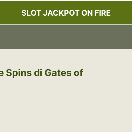
SLOT JACKPOT ON FIRE
 Spins di Gates of