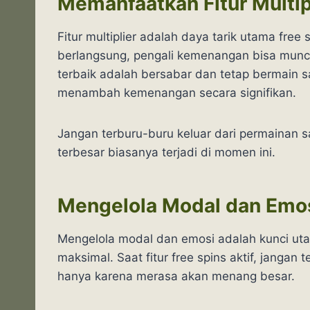
Memanfaatkan Fitur Multip
Fitur multiplier adalah daya tarik utama free
berlangsung, pengali kemenangan bisa muncul
terbaik adalah bersabar dan tetap bermain sa
menambah kemenangan secara signifikan.
Jangan terburu-buru keluar dari permainan s
terbesar biasanya terjadi di momen ini.
Mengelola Modal dan Emo
Mengelola modal dan emosi adalah kunci ut
maksimal. Saat fitur free spins aktif, jangan
hanya karena merasa akan menang besar.