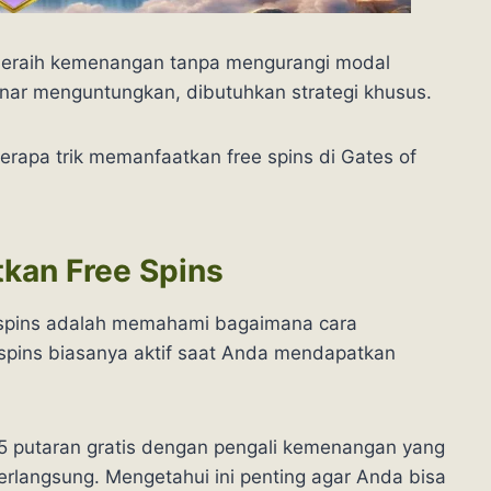
meraih kemenangan tanpa mengurangi modal
enar menguntungkan, dibutuhkan strategi khusus.
erapa trik memanfaatkan free spins di Gates of
an Free Spins
spins adalah memahami bagaimana cara
spins biasanya aktif saat Anda mendapatkan
 15 putaran gratis dengan pengali kemenangan yang
erlangsung. Mengetahui ini penting agar Anda bisa