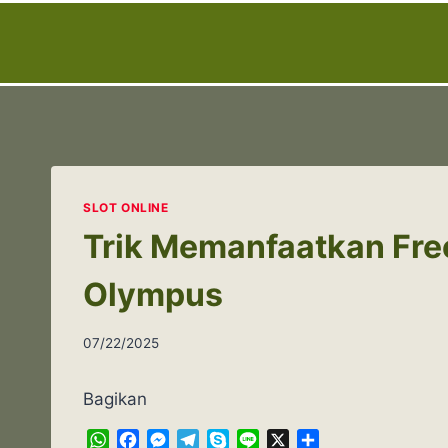
Skip
to
content
SLOT ONLINE
Trik Memanfaatkan Free
Olympus
07/22/2025
Bagikan
W
F
M
T
S
L
X
S