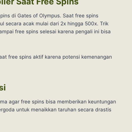
lier Saat Free Spins
 spins di Gates of Olympus. Saat free spins
 secara acak mulai dari 2x hingga 500x. Trik
mpai free spins selesai karena pengali ini bisa
aat free spins aktif karena potensi kemenangan
si
ama agar free spins bisa memberikan keuntungan
 tergoda untuk menaikkan taruhan secara drastis