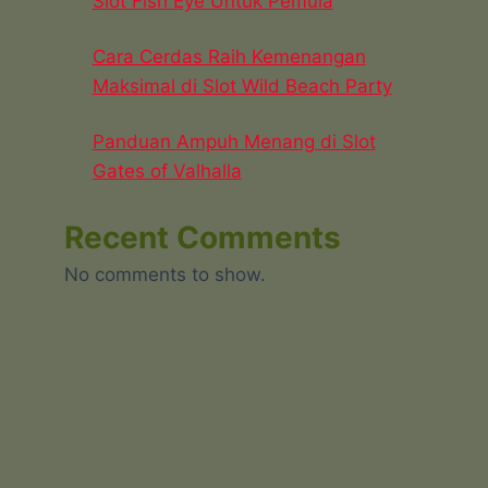
Slot Fish Eye Untuk Pemula
Cara Cerdas Raih Kemenangan
Maksimal di Slot Wild Beach Party
Panduan Ampuh Menang di Slot
Gates of Valhalla
Recent Comments
No comments to show.