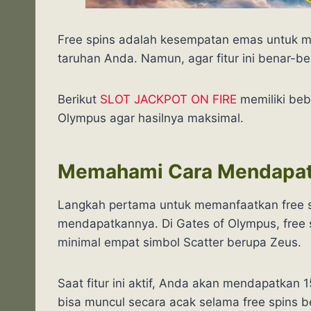
Free spins adalah kesempatan emas untuk 
taruhan Anda. Namun, agar fitur ini benar-b
Berikut
SLOT JACKPOT ON FIRE
memiliki beb
Olympus agar hasilnya maksimal.
Memahami Cara Mendapatk
Langkah pertama untuk memanfaatkan free 
mendapatkannya. Di Gates of Olympus, free 
minimal empat simbol Scatter berupa Zeus.
Saat fitur ini aktif, Anda akan mendapatkan
bisa muncul secara acak selama free spins b