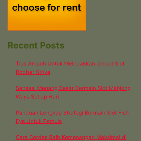
Recent Posts
Tips Ampuh Untuk Meledakkan Jackpt Slot
Robber Strike
Sensasi Menang Besar Bermain Slot Mahjong
Ways Setiap Hari
Panduan Lengkap Strategi Bermain Slot Fish
Eye Untuk Pemula
Cara Cerdas Raih Kemenangan Maksimal di