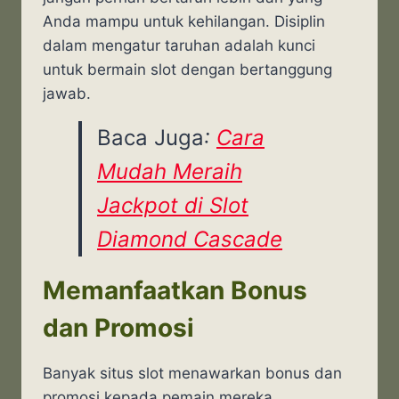
Anda mampu untuk kehilangan. Disiplin
dalam mengatur taruhan adalah kunci
untuk bermain slot dengan bertanggung
jawab.
Baca Juga
:
Cara
Mudah Meraih
Jackpot di Slot
Diamond Cascade
Memanfaatkan Bonus
dan Promosi
Banyak situs slot menawarkan bonus dan
promosi kepada pemain mereka.