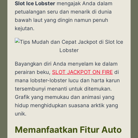
Slot Ice Lobster
mengajak Anda dalam
petualangan seru dan menarik di dunia
bawah laut yang dingin namun penuh
kejutan.
Bayangkan diri Anda menyelam ke dalam
perairan beku,
SLOT JACKPOT ON FIRE
di
mana lobster-lobster lucu dan harta karun
tersembunyi menanti untuk ditemukan.
Grafik yang memukau dan animasi yang
hidup menghidupkan suasana arktik yang
unik.
Memanfaatkan Fitur Auto