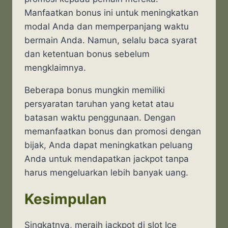
Manfaatkan bonus ini untuk meningkatkan
modal Anda dan memperpanjang waktu
bermain Anda. Namun, selalu baca syarat
dan ketentuan bonus sebelum
mengklaimnya.
Beberapa bonus mungkin memiliki
persyaratan taruhan yang ketat atau
batasan waktu penggunaan. Dengan
memanfaatkan bonus dan promosi dengan
bijak, Anda dapat meningkatkan peluang
Anda untuk mendapatkan jackpot tanpa
harus mengeluarkan lebih banyak uang.
Kesimpulan
Singkatnya, meraih jackpot di slot Ice