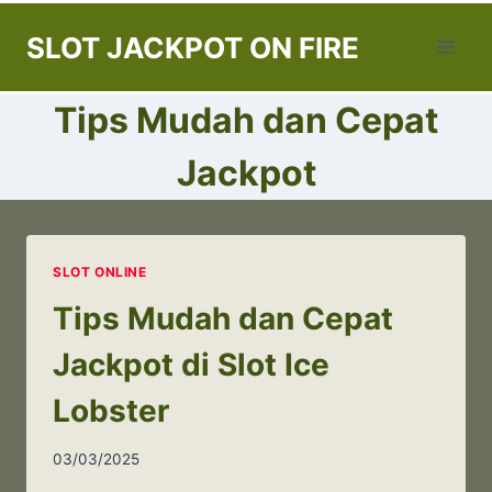
Skip
SLOT JACKPOT ON FIRE
to
content
Tips Mudah dan Cepat
Jackpot
SLOT ONLINE
Tips Mudah dan Cepat
Jackpot di Slot Ice
Lobster
03/03/2025