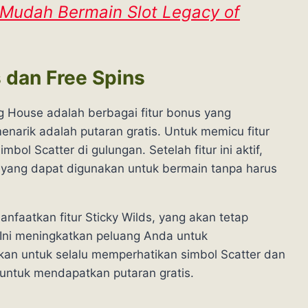
 Mudah Bermain Slot Legacy of
 dan Free Spins
og House adalah berbagai fitur bonus yang
menarik adalah putaran gratis. Untuk memicu fitur
mbol Scatter di gulungan. Setelah fitur ini aktif,
s yang dapat digunakan untuk bermain tanpa harus
nfaatkan fitur Sticky Wilds, yang akan tetap
Ini meningkatkan peluang Anda untuk
an untuk selalu memperhatikan simbol Scatter dan
ntuk mendapatkan putaran gratis.