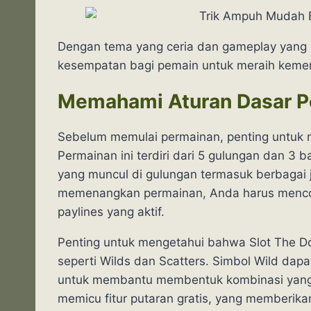
Dengan tema yang ceria dan gameplay yang
kesempatan bagi pemain untuk meraih keme
Memahami Aturan Dasar P
Sebelum memulai permainan, penting untuk 
Permainan ini terdiri dari 5 gulungan dan 3 b
yang muncul di gulungan termasuk berbagai j
memenangkan permainan, Anda harus mencoc
paylines yang aktif.
Penting untuk mengetahui bahwa Slot The Do
seperti Wilds dan Scatters. Simbol Wild dapa
untuk membantu membentuk kombinasi yang 
memicu fitur putaran gratis, yang memberik