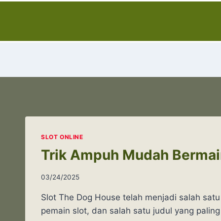
Skip
to
content
SLOT ONLINE
Trik Ampuh Mudah Bermai
03/24/2025
Slot The Dog House telah menjadi salah satu
pemain slot, dan salah satu judul yang paling