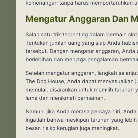
kemenangan tanpa harus mempertaruhkan u
Mengatur Anggaran Dan Me
Salah satu trik terpenting dalam bermain sl
Tentukan jumlah uang yang siap Anda habisk
tersebut. Dengan mengatur anggaran, Anda 
berlebihan dan menjaga pengalaman bermai
Setelah mengatur anggaran, langkah selanjut
The Dog House, Anda dapat menyesuaikan ju
memulai, disarankan untuk memilih taruhan y
lama dan menikmati permainan.
Namun, jika Anda merasa percaya diri, Anda
Ingatlah bahwa meskipun taruhan yang lebih
besar, risiko kerugian juga meningkat.