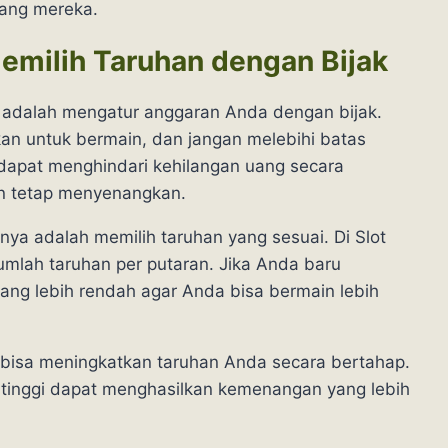
ang mereka.
milih Taruhan dengan Bijak
ot adalah mengatur anggaran Anda dengan bijak.
an untuk bermain, dan jangan melebihi batas
dapat menghindari kehilangan uang secara
n tetap menyenangkan.
nya adalah memilih taruhan yang sesuai. Di Slot
mlah taruhan per putaran. Jika Anda baru
ang lebih rendah agar Anda bisa bermain lebih
 bisa meningkatkan taruhan Anda secara bertahap.
 tinggi dapat menghasilkan kemenangan yang lebih