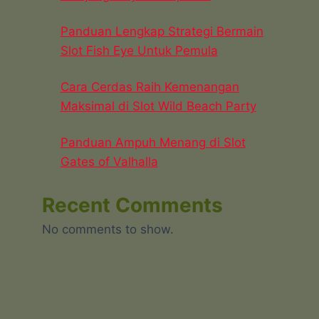
Panduan Lengkap Strategi Bermain
Slot Fish Eye Untuk Pemula
Cara Cerdas Raih Kemenangan
Maksimal di Slot Wild Beach Party
Panduan Ampuh Menang di Slot
Gates of Valhalla
Recent Comments
No comments to show.