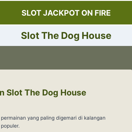
SLOT JACKPOT ON FIRE
Slot The Dog House
n Slot The Dog House
 permainan yang paling digemari di kalangan
 populer.