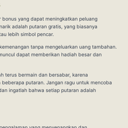
s
ur bonus yang dapat meningkatkan peluang
narik adalah putaran gratis, yang biasanya
au lebih simbol pencar.
h kemenangan tanpa mengeluarkan uang tambahan.
i muncul dapat memberikan hadiah besar dan
lah terus bermain dan bersabar, karena
ah beberapa putaran. Jangan ragu untuk mencoba
dan ingatlah bahwa setiap putaran adalah
di pengalaman yang menyenangkan dan