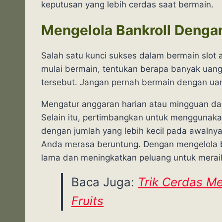
keputusan yang lebih cerdas saat bermain.
Mengelola Bankroll Dengan
Salah satu kunci sukses dalam bermain slot 
mulai bermain, tentukan berapa banyak uang
tersebut. Jangan pernah bermain dengan uan
Mengatur anggaran harian atau mingguan da
Selain itu, pertimbangkan untuk menggunakan 
dengan jumlah yang lebih kecil pada awalny
Anda merasa beruntung. Dengan mengelola ba
lama dan meningkatkan peluang untuk mera
Baca Juga:
Trik Cerdas M
Fruits