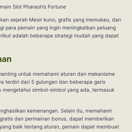
kan sejarah Mesir kuno, grafis yang memukau, dan
gi para pemain yang ingin meningkatkan peluang
rikut adalah beberapa strategi mudah yang dapat
nan
 penting untuk memahami aturan dan mekanisme
ya terdiri dari 5 gulungan dan beberapa garis
s mengetahui simbol-simbol yang ada, termasuk
nghasilkan kemenangan. Selain itu, memahami
n gratis dan permainan bonus, dapat memberikan
ang baik tentang aturan, pemain dapat membuat