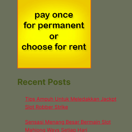
Recent Posts
Tips Ampuh Untuk Meledakkan Jackpt
Slot Robber Strike
Sensasi Menang Besar Bermain Slot
Mahjong Ways Setiap Hari