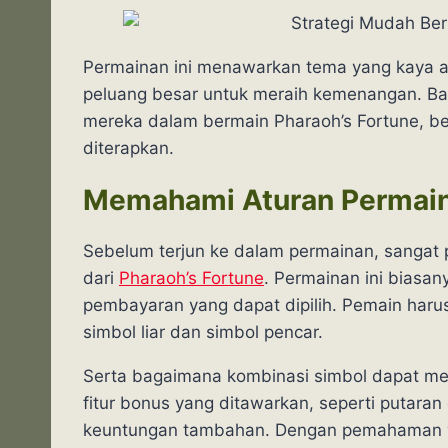
Permainan ini menawarkan tema yang kaya a
peluang besar untuk meraih kemenangan. Ba
mereka dalam bermain Pharaoh’s Fortune, be
diterapkan.
Memahami Aturan Permai
Sebelum terjun ke dalam permainan, sangat
dari
Pharaoh’s Fortune
. Permainan ini biasan
pembayaran yang dapat dipilih. Pemain haru
simbol liar dan simbol pencar.
Serta bagaimana kombinasi simbol dapat me
fitur bonus yang ditawarkan, seperti putara
keuntungan tambahan. Dengan pemahaman y