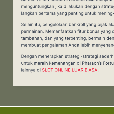
menguntungkan jika dilakukan dengan strate
langkah pertama yang penting untuk mening
Selain itu, pengelolaan bankroll yang bijak
permainan. Memanfaatkan fitur bonus yang
tambahan, dan yang terpenting, bermain de
membuat pengalaman Anda lebih menyenan
Dengan menerapkan strategi-strategi sederh
untuk meraih kemenangan di Pharaoh’s Fortu
lainnya di
SLOT ONLINE LUAR BIASA
.