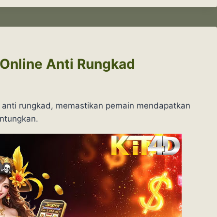
 Online Anti Rungkad
e anti rungkad, memastikan pemain mendapatkan
ntungkan.