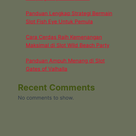
Panduan Lengkap Strategi Bermain
Slot Fish Eye Untuk Pemula
Cara Cerdas Raih Kemenangan
Maksimal di Slot Wild Beach Party
Panduan Ampuh Menang di Slot
Gates of Valhalla
Recent Comments
No comments to show.