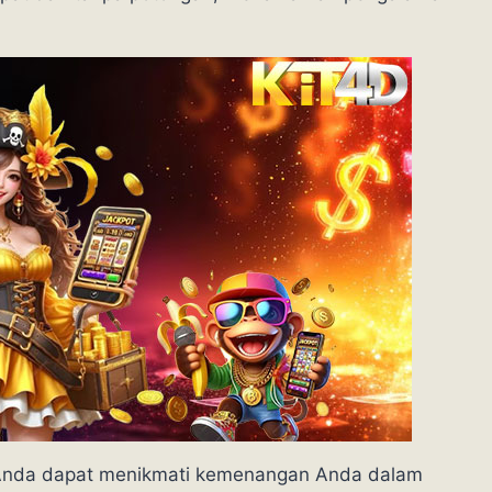
 Anda dapat menikmati kemenangan Anda dalam