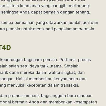
gan sistem keamanan yang canggih, melindungi
, sehingga Anda dapat bermain dengan tenang.
a semua permainan yang ditawarkan adalah adil dan
ara pemain untuk menikmati pengalaman bermain
IT4D
euntungan bagi para pemain. Pertama, proses
lah salah satu daya tarik utama. Setelah
rik dana mereka dalam waktu singkat, dan
enangan. Hal ini memberikan kenyamanan dan
yang menyukai kecepatan dalam transaksi.
 dan promosi menarik bagi anggota baru maupun
an modal bermain Anda dan memberikan kesempatan