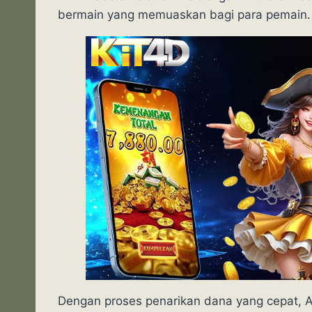
bermain yang memuaskan bagi para pemain.
Dengan proses penarikan dana yang cepat,