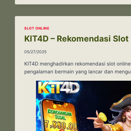
SLOT ONLINE
KIT4D – Rekomendasi Slot
05/27/2025
KIT4D menghadirkan rekomendasi slot onlin
pengalaman bermain yang lancar dan mengu