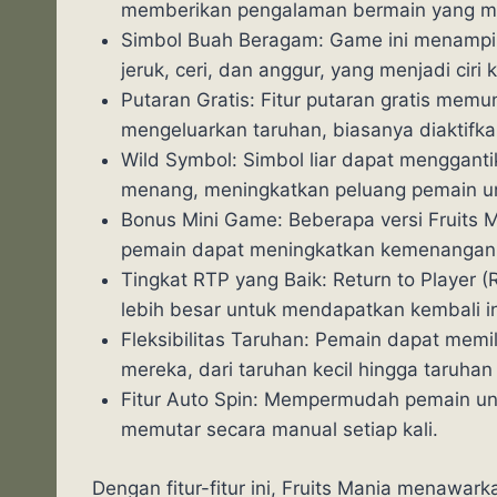
memberikan pengalaman bermain yang m
Simbol Buah Beragam: Game ini menampilka
jeruk, ceri, dan anggur, yang menjadi ciri 
Putaran Gratis: Fitur putaran gratis me
mengeluarkan taruhan, biasanya diaktifka
Wild Symbol: Simbol liar dapat menggant
menang, meningkatkan peluang pemain 
Bonus Mini Game: Beberapa versi Fruits
pemain dapat meningkatkan kemenangan
Tingkat RTP yang Baik: Return to Player 
lebih besar untuk mendapatkan kembali i
Fleksibilitas Taruhan: Pemain dapat memi
mereka, dari taruhan kecil hingga taruhan
Fitur Auto Spin: Mempermudah pemain un
memutar secara manual setiap kali.
Dengan fitur-fitur ini, Fruits Mania menawa