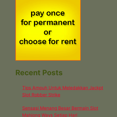
Recent Posts
Tips Ampuh Untuk Meledakkan Jackpt
Slot Robber Strike
Sensasi Menang Besar Bermain Slot
Mahjong Ways Setiap Hari