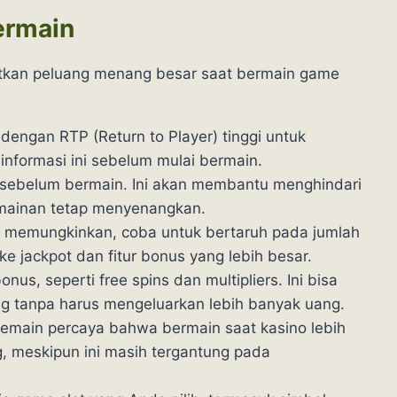
ermain
katkan peluang menang besar saat bermain game
 dengan RTP (Return to Player) tinggi untuk
nformasi ini sebelum mulai bermain.
 sebelum bermain. Ini akan membantu menghindari
mainan tetap menyenangkan.
 memungkinkan, coba untuk bertaruh pada jumlah
e jackpot dan fitur bonus yang lebih besar.
nus, seperti free spins dan multipliers. Ini bisa
 tanpa harus mengeluarkan lebih banyak uang.
emain percaya bahwa bermain saat kasino lebih
 meskipun ini masih tergantung pada