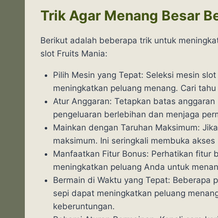
Trik Agar Menang Besar B
Berikut adalah beberapa trik untuk mening
slot Fruits Mania:
Pilih Mesin yang Tepat: Seleksi mesin slot
meningkatkan peluang menang. Cari tahu i
Atur Anggaran: Tetapkan batas anggaran
pengeluaran berlebihan dan menjaga per
Mainkan dengan Taruhan Maksimum: Jika
maksimum. Ini seringkali membuka akses k
Manfaatkan Fitur Bonus: Perhatikan fitur bo
meningkatkan peluang Anda untuk menang
Bermain di Waktu yang Tepat: Beberapa p
sepi dapat meningkatkan peluang menang,
keberuntungan.