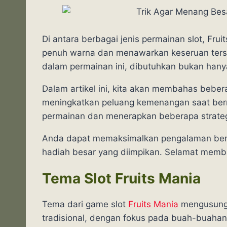
Di antara berbagai jenis permainan slot, Fru
penuh warna dan menawarkan keseruan ters
dalam permainan ini, dibutuhkan bukan hanya
Dalam artikel ini, kita akan membahas beber
meningkatkan peluang kemenangan saat berm
permainan dan menerapkan beberapa strateg
Anda dapat memaksimalkan pengalaman ber
hadiah besar yang diimpikan. Selamat memb
Tema Slot Fruits Mania
Tema dari game slot
Fruits Mania
mengusung n
tradisional, dengan fokus pada buah-buaha