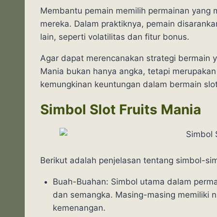
Membantu pemain memilih permainan yang me
mereka. Dalam praktiknya, pemain disaran
lain, seperti volatilitas dan fitur bonus.
Agar dapat merencanakan strategi bermain ya
Mania bukan hanya angka, tetapi merupaka
kemungkinan keuntungan dalam bermain slot
Simbol Slot Fruits Mania
Berikut adalah penjelasan tentang simbol-si
Buah-Buahan: Simbol utama dalam permaina
dan semangka. Masing-masing memiliki ni
kemenangan.