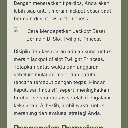
Dengan menerapkan tips-tips, Anda akan
lebih siap untuk meraih jackpot besar saat
bermain di slot Twilight Princess.
Disiplin dan kesabaran adalah kunci untuk
meraih jackpot di slot Twilight Princess.
Tetapkan batas waktu dan anggaran
sebelum mulai bermain, dan patuhi
rencana tersebut dengan tegas. Hindari
keputusan impulsif, seperti meningkatkan
taruhan secara drastis setelah mengalami
kekalahan. Alih-alih, ambil waktu untuk
merenung dan evaluasi strategi Anda.