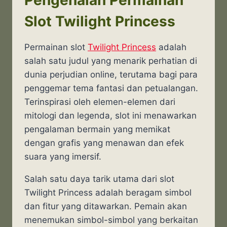
Pengenalan Permainan
Slot Twilight Princess
Permainan slot
Twilight Princess
adalah
salah satu judul yang menarik perhatian di
dunia perjudian online, terutama bagi para
penggemar tema fantasi dan petualangan.
Terinspirasi oleh elemen-elemen dari
mitologi dan legenda, slot ini menawarkan
pengalaman bermain yang memikat
dengan grafis yang menawan dan efek
suara yang imersif.
Salah satu daya tarik utama dari slot
Twilight Princess adalah beragam simbol
dan fitur yang ditawarkan. Pemain akan
menemukan simbol-simbol yang berkaitan