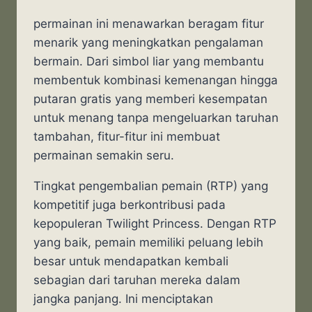
permainan ini menawarkan beragam fitur
menarik yang meningkatkan pengalaman
bermain. Dari simbol liar yang membantu
membentuk kombinasi kemenangan hingga
putaran gratis yang memberi kesempatan
untuk menang tanpa mengeluarkan taruhan
tambahan, fitur-fitur ini membuat
permainan semakin seru.
Tingkat pengembalian pemain (RTP) yang
kompetitif juga berkontribusi pada
kepopuleran Twilight Princess. Dengan RTP
yang baik, pemain memiliki peluang lebih
besar untuk mendapatkan kembali
sebagian dari taruhan mereka dalam
jangka panjang. Ini menciptakan