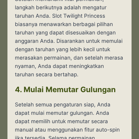
langkah berikutnya adalah mengatur
taruhan Anda. Slot Twilight Princess
biasanya menawarkan berbagai pilihan
taruhan yang dapat disesuaikan dengan
anggaran Anda. Disarankan untuk memulai
dengan taruhan yang lebih kecil untuk
merasakan permainan, dan setelah merasa
nyaman, Anda dapat meningkatkan
taruhan secara bertahap.
4. Mulai Memutar Gulungan
Setelah semua pengaturan siap, Anda
dapat mulai memutar gulungan. Anda
dapat memilih untuk memutar secara
manual atau menggunakan fitur auto-spin
jika tersedia. Selama permainan,