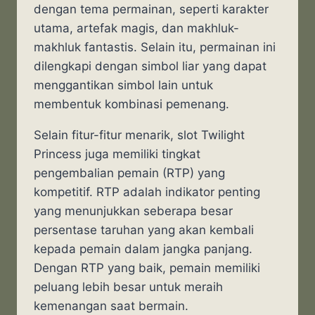
dengan tema permainan, seperti karakter
utama, artefak magis, dan makhluk-
makhluk fantastis. Selain itu, permainan ini
dilengkapi dengan simbol liar yang dapat
menggantikan simbol lain untuk
membentuk kombinasi pemenang.
Selain fitur-fitur menarik, slot Twilight
Princess juga memiliki tingkat
pengembalian pemain (RTP) yang
kompetitif. RTP adalah indikator penting
yang menunjukkan seberapa besar
persentase taruhan yang akan kembali
kepada pemain dalam jangka panjang.
Dengan RTP yang baik, pemain memiliki
peluang lebih besar untuk meraih
kemenangan saat bermain.