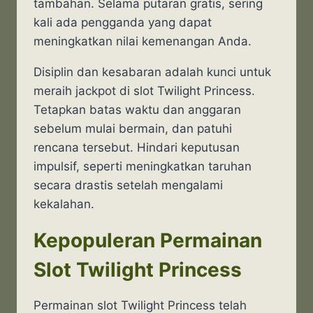
tambahan. Selama putaran gratis, sering
kali ada pengganda yang dapat
meningkatkan nilai kemenangan Anda.
Disiplin dan kesabaran adalah kunci untuk
meraih jackpot di slot Twilight Princess.
Tetapkan batas waktu dan anggaran
sebelum mulai bermain, dan patuhi
rencana tersebut. Hindari keputusan
impulsif, seperti meningkatkan taruhan
secara drastis setelah mengalami
kekalahan.
Kepopuleran Permainan
Slot Twilight Princess
Permainan slot Twilight Princess telah