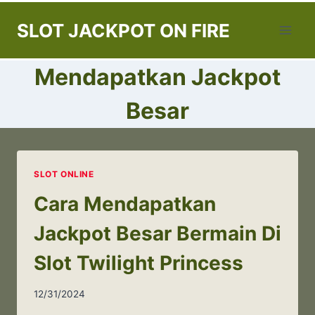
Skip
SLOT JACKPOT ON FIRE
to
content
Mendapatkan Jackpot
Besar
SLOT ONLINE
Cara Mendapatkan
Jackpot Besar Bermain Di
Slot Twilight Princess
12/31/2024