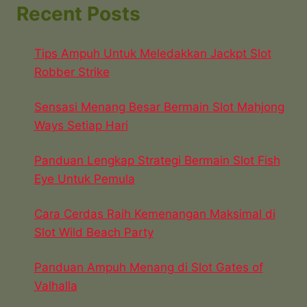
Recent Posts
Tips Ampuh Untuk Meledakkan Jackpt Slot
Robber Strike
Sensasi Menang Besar Bermain Slot Mahjong
Ways Setiap Hari
Panduan Lengkap Strategi Bermain Slot Fish
Eye Untuk Pemula
Cara Cerdas Raih Kemenangan Maksimal di
Slot Wild Beach Party
Panduan Ampuh Menang di Slot Gates of
Valhalla