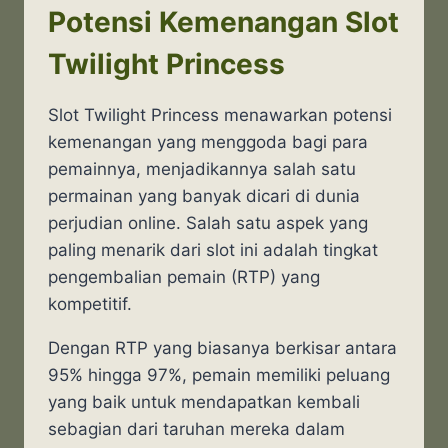
Potensi Kemenangan Slot
Twilight Princess
Slot Twilight Princess menawarkan potensi
kemenangan yang menggoda bagi para
pemainnya, menjadikannya salah satu
permainan yang banyak dicari di dunia
perjudian online. Salah satu aspek yang
paling menarik dari slot ini adalah tingkat
pengembalian pemain (RTP) yang
kompetitif.
Dengan RTP yang biasanya berkisar antara
95% hingga 97%, pemain memiliki peluang
yang baik untuk mendapatkan kembali
sebagian dari taruhan mereka dalam