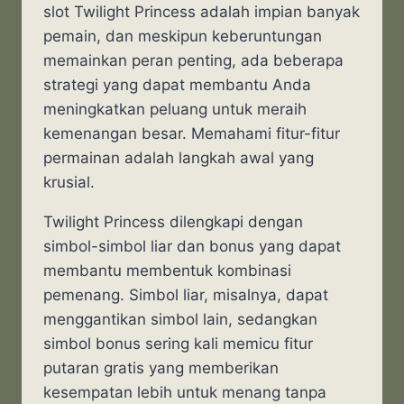
slot Twilight Princess adalah impian banyak
pemain, dan meskipun keberuntungan
memainkan peran penting, ada beberapa
strategi yang dapat membantu Anda
meningkatkan peluang untuk meraih
kemenangan besar. Memahami fitur-fitur
permainan adalah langkah awal yang
krusial.
Twilight Princess dilengkapi dengan
simbol-simbol liar dan bonus yang dapat
membantu membentuk kombinasi
pemenang. Simbol liar, misalnya, dapat
menggantikan simbol lain, sedangkan
simbol bonus sering kali memicu fitur
putaran gratis yang memberikan
kesempatan lebih untuk menang tanpa