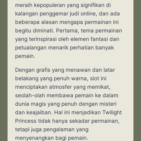
meraih kepopuleran yang signifikan di
kalangan penggemar judi online, dan ada
beberapa alasan mengapa permainan ini
begitu diminati. Pertama, tema permainan
yang terinspirasi oleh elemen fantasi dan
petualangan menarik perhatian banyak
pemain.
Dengan grafis yang menawan dan latar
belakang yang penuh warna, slot ini
menciptakan atmosfer yang memikat,
seolah-olah membawa pemain ke dalam
dunia magis yang penuh dengan misteri
dan keajaiban. Hal ini menjadikan Twilight
Princess tidak hanya sekadar permainan,
tetapi juga pengalaman yang
menyenangkan bagi pemain.