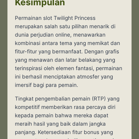
Kesimpulan
Permainan slot Twilight Princess
merupakan salah satu pilihan menarik di
dunia perjudian online, menawarkan
kombinasi antara tema yang memikat dan
fitur-fitur yang bermanfaat. Dengan grafis
yang menawan dan latar belakang yang
terinspirasi oleh elemen fantasi, permainan
ini berhasil menciptakan atmosfer yang
imersif bagi para pemain.
Tingkat pengembalian pemain (RTP) yang
kompetitif memberikan rasa percaya diri
kepada pemain bahwa mereka dapat
meraih hasil yang baik dalam jangka
panjang. Ketersediaan fitur bonus yang