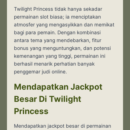
Twilight Princess tidak hanya sekadar
permainan slot biasa; ia menciptakan
atmosfer yang mengasyikkan dan memikat
bagi para pemain. Dengan kombinasi
antara tema yang mendebarkan, fitur
bonus yang menguntungkan, dan potensi
kemenangan yang tinggi, permainan ini
berhasil menarik perhatian banyak
penggemar judi online.
Mendapatkan Jackpot
Besar Di Twilight
Princess
Mendapatkan jackpot besar di permainan