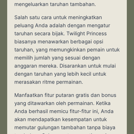
mengeluarkan taruhan tambahan.
Salah satu cara untuk meningkatkan
peluang Anda adalah dengan mengatur
taruhan secara bijak. Twilight Princess
biasanya menawarkan berbagai opsi
taruhan, yang memungkinkan pemain untuk
memilih jumlah yang sesuai dengan
anggaran mereka. Disarankan untuk mulai
dengan taruhan yang lebih kecil untuk
merasakan ritme permainan.
Manfaatkan fitur putaran gratis dan bonus
yang ditawarkan oleh permainan. Ketika
Anda berhasil memicu fitur-fitur ini, Anda
akan mendapatkan kesempatan untuk
memutar gulungan tambahan tanpa biaya