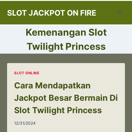
Skip
SLOT JACKPOT ON FIRE
to
content
Kemenangan Slot
Twilight Princess
SLOT ONLINE
Cara Mendapatkan
Jackpot Besar Bermain Di
Slot Twilight Princess
12/31/2024