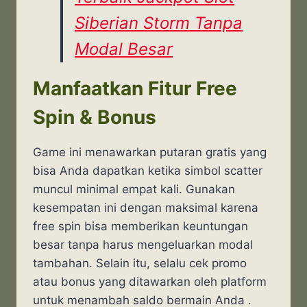
Siberian Storm Tanpa
Modal Besar
Manfaatkan Fitur Free
Spin & Bonus
Game ini menawarkan putaran gratis yang
bisa Anda dapatkan ketika simbol scatter
muncul minimal empat kali. Gunakan
kesempatan ini dengan maksimal karena
free spin bisa memberikan keuntungan
besar tanpa harus mengeluarkan modal
tambahan. Selain itu, selalu cek promo
atau bonus yang ditawarkan oleh platform
untuk menambah saldo bermain Anda .