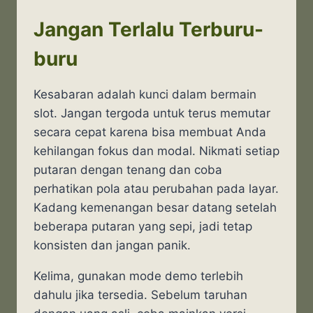
Jangan Terlalu Terburu-
buru
Kesabaran adalah kunci dalam bermain
slot. Jangan tergoda untuk terus memutar
secara cepat karena bisa membuat Anda
kehilangan fokus dan modal. Nikmati setiap
putaran dengan tenang dan coba
perhatikan pola atau perubahan pada layar.
Kadang kemenangan besar datang setelah
beberapa putaran yang sepi, jadi tetap
konsisten dan jangan panik.
Kelima, gunakan mode demo terlebih
dahulu jika tersedia. Sebelum taruhan