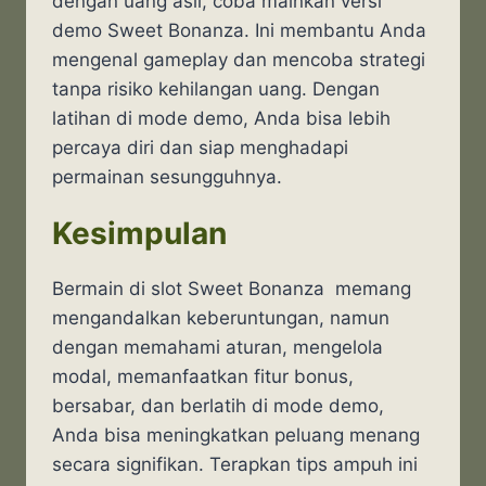
dengan uang asli, coba mainkan versi
demo Sweet Bonanza. Ini membantu Anda
mengenal gameplay dan mencoba strategi
tanpa risiko kehilangan uang. Dengan
latihan di mode demo, Anda bisa lebih
percaya diri dan siap menghadapi
permainan sesungguhnya.
Kesimpulan
Bermain di slot Sweet Bonanza memang
mengandalkan keberuntungan, namun
dengan memahami aturan, mengelola
modal, memanfaatkan fitur bonus,
bersabar, dan berlatih di mode demo,
Anda bisa meningkatkan peluang menang
secara signifikan. Terapkan tips ampuh ini