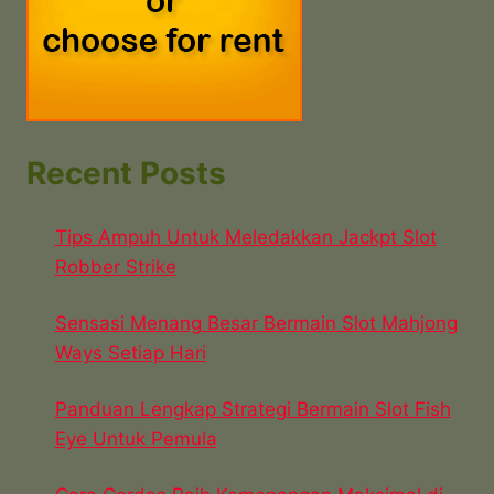
Recent Posts
Tips Ampuh Untuk Meledakkan Jackpt Slot
Robber Strike
Sensasi Menang Besar Bermain Slot Mahjong
Ways Setiap Hari
Panduan Lengkap Strategi Bermain Slot Fish
Eye Untuk Pemula