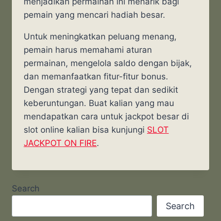
menjadikan permainan ini menarik bagi
pemain yang mencari hadiah besar.
Untuk meningkatkan peluang menang,
pemain harus memahami aturan
permainan, mengelola saldo dengan bijak,
dan memanfaatkan fitur-fitur bonus.
Dengan strategi yang tepat dan sedikit
keberuntungan. Buat kalian yang mau
mendapatkan cara untuk jackpot besar di
slot online kalian bisa kunjungi
SLOT
JACKPOT ON FIRE
.
Search
Search