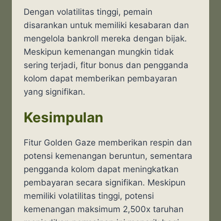
Dengan volatilitas tinggi, pemain
disarankan untuk memiliki kesabaran dan
mengelola bankroll mereka dengan bijak.
Meskipun kemenangan mungkin tidak
sering terjadi, fitur bonus dan pengganda
kolom dapat memberikan pembayaran
yang signifikan.
Kesimpulan
Fitur Golden Gaze memberikan respin dan
potensi kemenangan beruntun, sementara
pengganda kolom dapat meningkatkan
pembayaran secara signifikan. Meskipun
memiliki volatilitas tinggi, potensi
kemenangan maksimum 2,500x taruhan