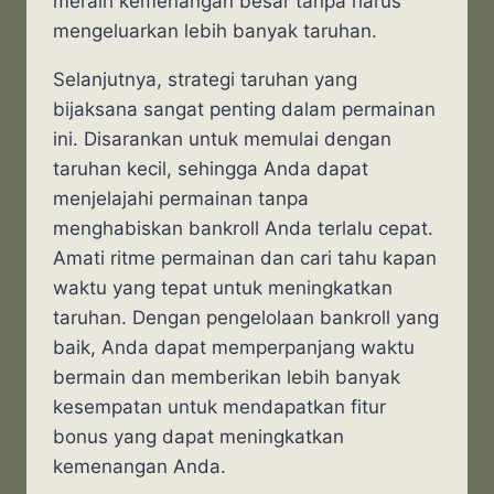
meraih kemenangan besar tanpa harus
mengeluarkan lebih banyak taruhan.
Selanjutnya, strategi taruhan yang
bijaksana sangat penting dalam permainan
ini. Disarankan untuk memulai dengan
taruhan kecil, sehingga Anda dapat
menjelajahi permainan tanpa
menghabiskan bankroll Anda terlalu cepat.
Amati ritme permainan dan cari tahu kapan
waktu yang tepat untuk meningkatkan
taruhan. Dengan pengelolaan bankroll yang
baik, Anda dapat memperpanjang waktu
bermain dan memberikan lebih banyak
kesempatan untuk mendapatkan fitur
bonus yang dapat meningkatkan
kemenangan Anda.