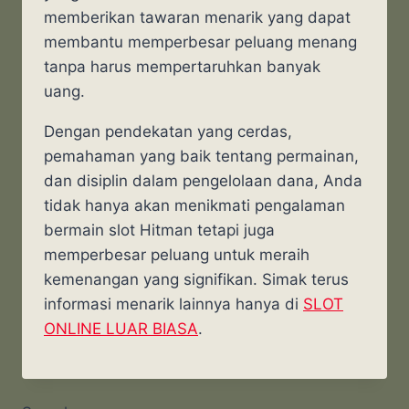
memberikan tawaran menarik yang dapat
membantu memperbesar peluang menang
tanpa harus mempertaruhkan banyak
uang.
Dengan pendekatan yang cerdas,
pemahaman yang baik tentang permainan,
dan disiplin dalam pengelolaan dana, Anda
tidak hanya akan menikmati pengalaman
bermain slot Hitman tetapi juga
memperbesar peluang untuk meraih
kemenangan yang signifikan. Simak terus
informasi menarik lainnya hanya di
SLOT
ONLINE LUAR BIASA
.