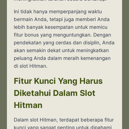
Ini tidak hanya memperpanjang waktu
bermain Anda, tetapi juga memberi Anda
lebih banyak kesempatan untuk memicu
fitur bonus yang menguntungkan. Dengan
pendekatan yang cerdas dan disiplin, Anda
akan semakin dekat untuk meningkatkan
peluang Anda dalam meraih kemenangan
di slot Hitman.
Fitur Kunci Yang Harus
Diketahui Dalam Slot
Hitman
Dalam slot Hitman, terdapat beberapa fitur
kunci yang sangat penting untuk dipahami