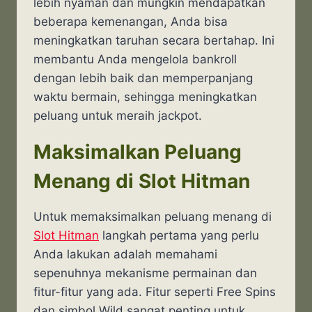
lebih nyaman dan mungkin mendapatkan
beberapa kemenangan, Anda bisa
meningkatkan taruhan secara bertahap. Ini
membantu Anda mengelola bankroll
dengan lebih baik dan memperpanjang
waktu bermain, sehingga meningkatkan
peluang untuk meraih jackpot.
Maksimalkan Peluang
Menang di Slot Hitman
Untuk memaksimalkan peluang menang di
Slot Hitman
langkah pertama yang perlu
Anda lakukan adalah memahami
sepenuhnya mekanisme permainan dan
fitur-fitur yang ada. Fitur seperti Free Spins
dan simbol Wild sangat penting untuk