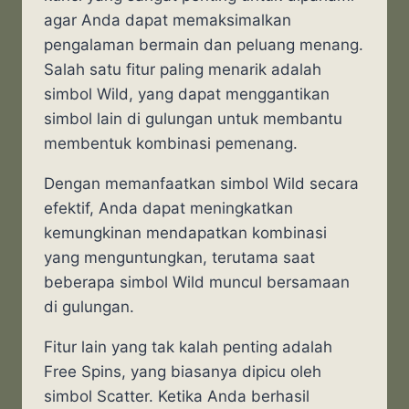
agar Anda dapat memaksimalkan
pengalaman bermain dan peluang menang.
Salah satu fitur paling menarik adalah
simbol Wild, yang dapat menggantikan
simbol lain di gulungan untuk membantu
membentuk kombinasi pemenang.
Dengan memanfaatkan simbol Wild secara
efektif, Anda dapat meningkatkan
kemungkinan mendapatkan kombinasi
yang menguntungkan, terutama saat
beberapa simbol Wild muncul bersamaan
di gulungan.
Fitur lain yang tak kalah penting adalah
Free Spins, yang biasanya dipicu oleh
simbol Scatter. Ketika Anda berhasil