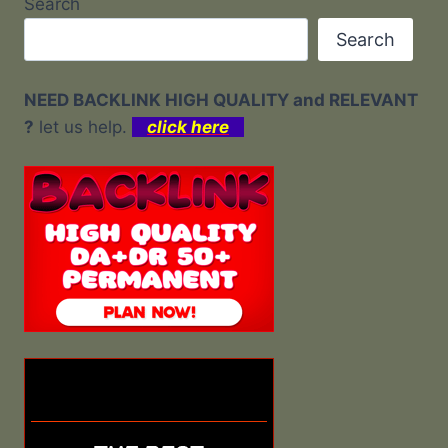
Search
Search
NEED BACKLINK HIGH QUALITY and RELEVANT
?
let us help.
click here