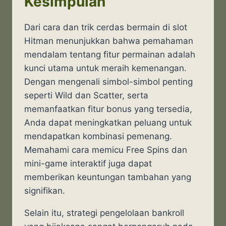
Kesimpulan
Dari cara dan trik cerdas bermain di slot
Hitman menunjukkan bahwa pemahaman
mendalam tentang fitur permainan adalah
kunci utama untuk meraih kemenangan.
Dengan mengenali simbol-simbol penting
seperti Wild dan Scatter, serta
memanfaatkan fitur bonus yang tersedia,
Anda dapat meningkatkan peluang untuk
mendapatkan kombinasi pemenang.
Memahami cara memicu Free Spins dan
mini-game interaktif juga dapat
memberikan keuntungan tambahan yang
signifikan.
Selain itu, strategi pengelolaan bankroll