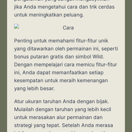
jika Anda mengetahui cara dan trik cerdas
untuk meningkatkan peluang.
Penting untuk memahami fitur-fitur unik
yang ditawarkan oleh permainan ini, seperti
bonus putaran gratis dan simbol Wild.
Dengan mempelajari cara memicu fitur-fitur
ini, Anda dapat memanfaatkan setiap
kesempatan untuk meraih kemenangan
yang lebih besar.
Atur ukuran taruhan Anda dengan bijak.
Mulailah dengan taruhan yang lebih kecil
untuk merasakan alur permainan dan
strategi yang tepat. Setelah Anda merasa