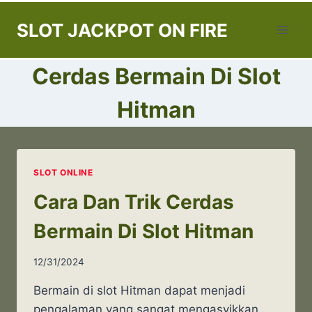
Skip
SLOT JACKPOT ON FIRE
to
content
Cerdas Bermain Di Slot
Hitman
SLOT ONLINE
Cara Dan Trik Cerdas
Bermain Di Slot Hitman
12/31/2024
Bermain di slot Hitman dapat menjadi
pengalaman yang sangat mengasyikkan