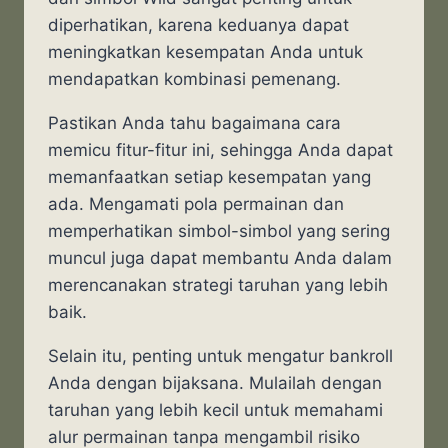
diperhatikan, karena keduanya dapat
meningkatkan kesempatan Anda untuk
mendapatkan kombinasi pemenang.
Pastikan Anda tahu bagaimana cara
memicu fitur-fitur ini, sehingga Anda dapat
memanfaatkan setiap kesempatan yang
ada. Mengamati pola permainan dan
memperhatikan simbol-simbol yang sering
muncul juga dapat membantu Anda dalam
merencanakan strategi taruhan yang lebih
baik.
Selain itu, penting untuk mengatur bankroll
Anda dengan bijaksana. Mulailah dengan
taruhan yang lebih kecil untuk memahami
alur permainan tanpa mengambil risiko