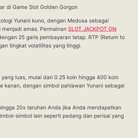
ologi Yunani kuno, dengan Medusa sebagai
l menjadi emas. Permainan
SLOT JACKPOT ON
dengan 25 garis pembayaran tetap. RTP (Return to
 tingkat volatilitas yang tinggi.
ang luas, mulai dari 0.25 koin hingga 400 koin
 ke kanan, dengan simbol pahlawan Yunani sebagai
hingga 20x taruhan Anda jika Anda mendapatkan
simbol-simbol lain seperti pedang dan perisai yang
.