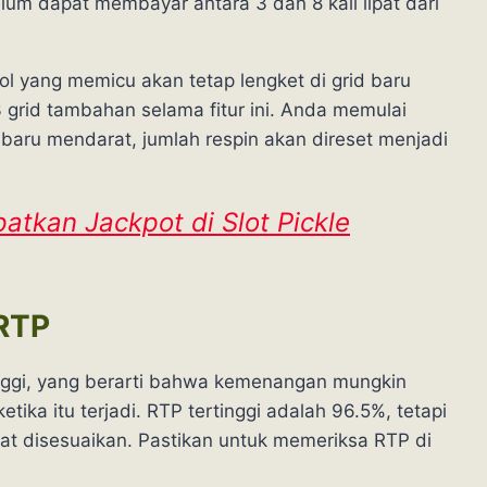
emium dapat membayar antara 3 dan 8 kali lipat dari
l yang memicu akan tetap lengket di grid baru
grid tambahan selama fitur ini. Anda memulai
 baru mendarat, jumlah respin akan direset menjadi
tkan Jackpot di Slot Pickle
 RTP
tinggi, yang berarti bahwa kemenangan mungkin
ketika itu terjadi. RTP tertinggi adalah 96.5%, tetapi
at disesuaikan. Pastikan untuk memeriksa RTP di