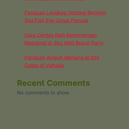
Panduan Lengkap Strategi Bermain
Slot Fish Eye Untuk Pemula
Cara Cerdas Raih Kemenangan
Maksimal di Slot Wild Beach Party
Panduan Ampuh Menang di Slot
Gates of Valhalla
Recent Comments
No comments to show.