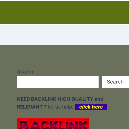
Search
Search
NEED BACKLINK HIGH QUALITY and
RELEVANT ?
let us help.
click here