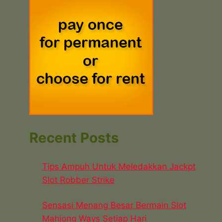
Recent Posts
Tips Ampuh Untuk Meledakkan Jackpt
Slot Robber Strike
Sensasi Menang Besar Bermain Slot
Mahjong Ways Setiap Hari