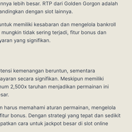
rannya lebih besar. RTP dari Golden Gorgon adalah
andingkan dengan slot lainnya.
 untuk memiliki kesabaran dan mengelola bankroll
ngkin tidak sering terjadi, fitur bonus dan
ran yang signifikan.
otensi kemenangan beruntun, sementara
aran secara signifikan. Meskipun memiliki
imum 2,500x taruhan menjadikan permainan ini
sar.
n harus memahami aturan permainan, mengelola
itur bonus. Dengan strategi yang tepat dan sedikit
tkan cara untuk jackpot besar di slot online