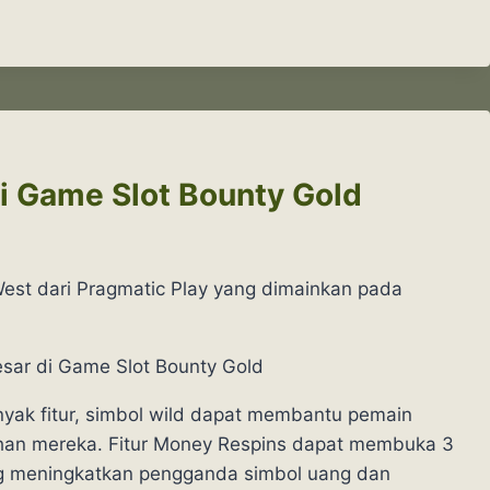
i Game Slot Bounty Gold
est dari Pragmatic Play yang dimainkan pada
nyak fitur, simbol wild dapat membantu pemain
an mereka. Fitur Money Respins dapat membuka 3
 meningkatkan pengganda simbol uang dan