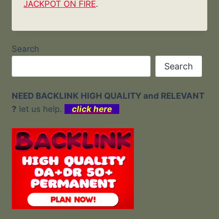
JACKPOT ON FIRE
.
Search
Search
NEED BACKLINK HIGH QUALITY and RELEVANT
?
let us help.
click here