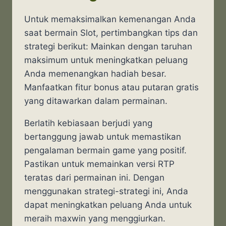
Untuk memaksimalkan kemenangan Anda
saat bermain Slot, pertimbangkan tips dan
strategi berikut: Mainkan dengan taruhan
maksimum untuk meningkatkan peluang
Anda memenangkan hadiah besar.
Manfaatkan fitur bonus atau putaran gratis
yang ditawarkan dalam permainan.
Berlatih kebiasaan berjudi yang
bertanggung jawab untuk memastikan
pengalaman bermain game yang positif.
Pastikan untuk memainkan versi RTP
teratas dari permainan ini. Dengan
menggunakan strategi-strategi ini, Anda
dapat meningkatkan peluang Anda untuk
meraih maxwin yang menggiurkan.