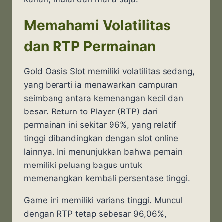
Memahami Volatilitas
dan RTP Permainan
Gold Oasis Slot memiliki volatilitas sedang,
yang berarti ia menawarkan campuran
seimbang antara kemenangan kecil dan
besar. Return to Player (RTP) dari
permainan ini sekitar 96%, yang relatif
tinggi dibandingkan dengan slot online
lainnya. Ini menunjukkan bahwa pemain
memiliki peluang bagus untuk
memenangkan kembali persentase tinggi.
Game ini memiliki varians tinggi. Muncul
dengan RTP tetap sebesar 96,06%,