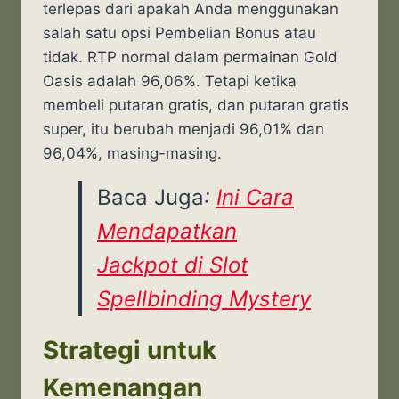
terlepas dari apakah Anda menggunakan
salah satu opsi Pembelian Bonus atau
tidak. RTP normal dalam permainan Gold
Oasis adalah 96,06%. Tetapi ketika
membeli putaran gratis, dan putaran gratis
super, itu berubah menjadi 96,01% dan
96,04%, masing-masing.
Baca Juga
:
Ini Cara
Mendapatkan
Jackpot di Slot
Spellbinding Mystery
Strategi untuk
Kemenangan