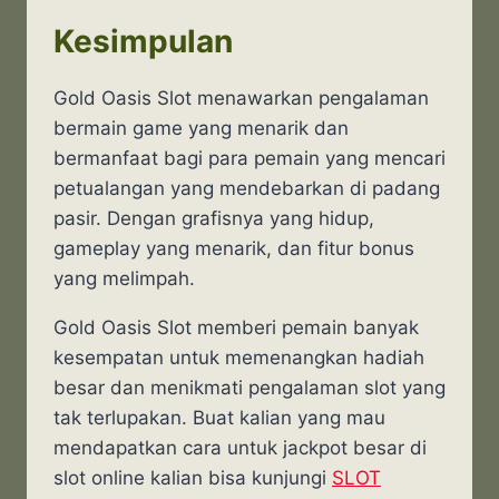
Kesimpulan
Gold Oasis Slot menawarkan pengalaman
bermain game yang menarik dan
bermanfaat bagi para pemain yang mencari
petualangan yang mendebarkan di padang
pasir. Dengan grafisnya yang hidup,
gameplay yang menarik, dan fitur bonus
yang melimpah.
Gold Oasis Slot memberi pemain banyak
kesempatan untuk memenangkan hadiah
besar dan menikmati pengalaman slot yang
tak terlupakan. Buat kalian yang mau
mendapatkan cara untuk jackpot besar di
slot online kalian bisa kunjungi
SLOT