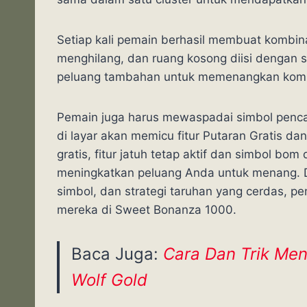
Setiap kali pemain berhasil membuat kombina
menghilang, dan ruang kosong diisi dengan s
peluang tambahan untuk memenangkan kombi
Pemain juga harus mewaspadai simbol pencar b
di layar akan memicu fitur Putaran Gratis d
gratis, fitur jatuh tetap aktif dan simbol b
meningkatkan peluang Anda untuk menang. D
simbol, dan strategi taruhan yang cerdas,
mereka di Sweet Bonanza 1000.
Baca Juga:
Cara Dan Trik Me
Wolf Gold