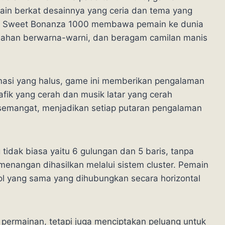
ain berkat desainnya yang ceria dan tema yang
a, Sweet Bonanza 1000 membawa pemain ke dunia
uahan berwarna-warni, dan beragam camilan manis
masi yang halus, game ini memberikan pengalaman
fik yang cerah dan musik latar yang cerah
emangat, menjadikan setiap putaran pengalaman
tidak biasa yaitu 6 gulungan dan 5 baris, tanpa
emenangan dihasilkan melalui sistem cluster. Pemain
l yang sama yang dihubungkan secara horizontal
permainan, tetapi juga menciptakan peluang untuk