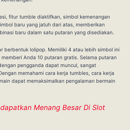
si, fitur tumble diaktifkan, simbol kemenangan
imbol baru yang jatuh dari atas, memberikan
nasi baru dalam satu putaran yang disediakan.
erbentuk lolipop. Memiliki 4 atau lebih simbol ini
an memberi Anda 10 putaran gratis. Selama putaran
om dengan pengganda dapat muncul, sangat
engan memahami cara kerja tumbles, cara kerja
 pemain dapat memaksimalkan pengalaman bermain
ndapatkan Menang Besar Di Slot