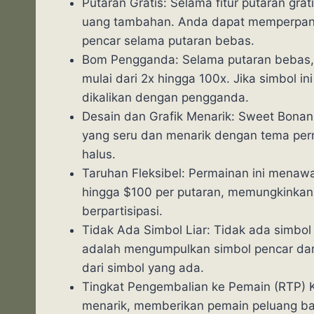
Putaran Gratis: Selama fitur putaran g
uang tambahan. Anda dapat memperpan
pencar selama putaran bebas.
Bom Pengganda: Selama putaran bebas,
mulai dari 2x hingga 100x. Jika simbol 
dikalikan dengan pengganda.
Desain dan Grafik Menarik: Sweet Bon
yang seru dan menarik dengan tema perm
halus.
Taruhan Fleksibel: Permainan ini menaw
hingga $100 per putaran, memungkinka
berpartisipasi.
Tidak Ada Simbol Liar: Tidak ada simbol
adalah mengumpulkan simbol pencar d
dari simbol yang ada.
Tingkat Pengembalian ke Pemain (RTP) K
menarik, memberikan pemain peluang b