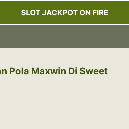
SLOT JACKPOT ON FIRE
an Pola Maxwin Di Sweet