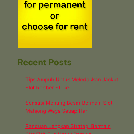
Recent Posts
Tips Ampuh Untuk Meledakkan Jackpt
Slot Robber Strike
Sensasi Menang Besar Bermain Slot
Mahjong Ways Setiap Hari
Panduan Lengkap Strategi Bermain