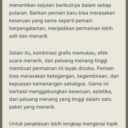
menantikan kejutan berikutnya dalam setiap
putaran. Bahkan pemain baru bisa merasakan
keseruan yang sama seperti pemain
berpengalaman, menjadikan permainan lebih
adil dan menarik.
Selain itu, kombinasi grafis memukau, efek
suara menarik, dan peluang menang tinggi
membuat permainan ini layak dicoba. Pemain
bisa merasakan ketegangan, kegembiraan, dan
kepuasan kemenangan sekaligus. Game ini
berhasil menggabungkan keseruan, estetika,
dan peluang menang yang tinggi dalam satu
paket yang menarik.
Untuk penjelasan lebih lengkap mengenai topik