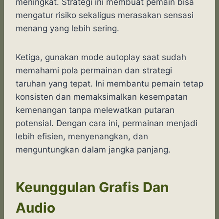
meningkat. Strategi ini membuat pemain bisa
mengatur risiko sekaligus merasakan sensasi
menang yang lebih sering.
Ketiga, gunakan mode autoplay saat sudah
memahami pola permainan dan strategi
taruhan yang tepat. Ini membantu pemain tetap
konsisten dan memaksimalkan kesempatan
kemenangan tanpa melewatkan putaran
potensial. Dengan cara ini, permainan menjadi
lebih efisien, menyenangkan, dan
menguntungkan dalam jangka panjang.
Keunggulan Grafis Dan
Audio