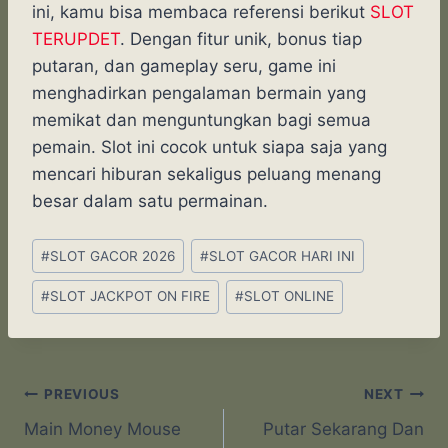
ini, kamu bisa membaca referensi berikut
SLOT
TERUPDET
. Dengan fitur unik, bonus tiap
putaran, dan gameplay seru, game ini
menghadirkan pengalaman bermain yang
memikat dan menguntungkan bagi semua
pemain. Slot ini cocok untuk siapa saja yang
mencari hiburan sekaligus peluang menang
besar dalam satu permainan.
Post
#
SLOT GACOR 2026
#
SLOT GACOR HARI INI
Tags:
#
SLOT JACKPOT ON FIRE
#
SLOT ONLINE
Post
PREVIOUS
NEXT
Main Money Mouse
Putar Sekarang Dan
navigation