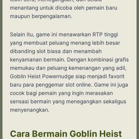
menantang untuk dicoba oleh pemain baru
maupun berpengalaman.
Selain itu, game ini menawarkan RTP tinggi
yang membuat peluang menang lebih besar
dibanding slot biasa dan menambah
kenyamanan bermain. Dengan kombinasi grafis
memukau dan peluang kemenangan yang adil,
Goblin Heist Powernudge siap menjadi favorit
baru para penggemar slot online. Game ini juga
cocok bagi pemain yang ingin merasakan
sensasi bermain yang menegangkan sekaligus
menyenangkan.
Cara Bermain Goblin Heist