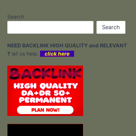
Search
Search
NEED BACKLINK HIGH QUALITY and RELEVANT
?
let us help.
click here