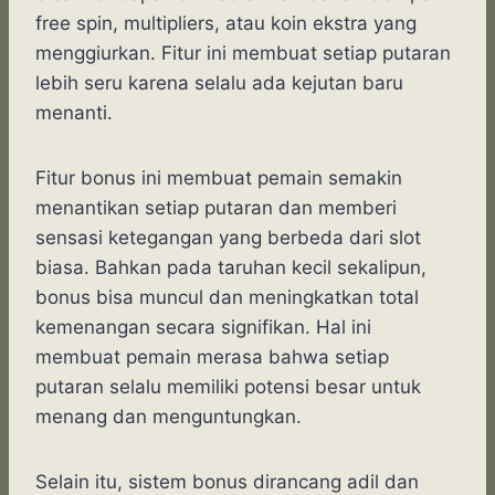
free spin, multipliers, atau koin ekstra yang
menggiurkan. Fitur ini membuat setiap putaran
lebih seru karena selalu ada kejutan baru
menanti.
Fitur bonus ini membuat pemain semakin
menantikan setiap putaran dan memberi
sensasi ketegangan yang berbeda dari slot
biasa. Bahkan pada taruhan kecil sekalipun,
bonus bisa muncul dan meningkatkan total
kemenangan secara signifikan. Hal ini
membuat pemain merasa bahwa setiap
putaran selalu memiliki potensi besar untuk
menang dan menguntungkan.
Selain itu, sistem bonus dirancang adil dan