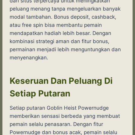
dari situs terpercaya untuk meningkatkan
peluang menang tanpa mengeluarkan banyak
modal tambahan. Bonus deposit, cashback,
atau free spin bisa membantu pemain
mendapatkan hadiah lebih besar. Dengan
kombinasi strategi aman dan fitur bonus,
permainan menjadi lebih menguntungkan dan
menyenangkan.
Keseruan Dan Peluang Di
Setiap Putaran
Setiap putaran Goblin Heist Powernudge
memberikan sensasi berbeda yang membuat
pemain selalu penasaran. Dengan fitur
Powernudge dan bonus acak, pemain selalu