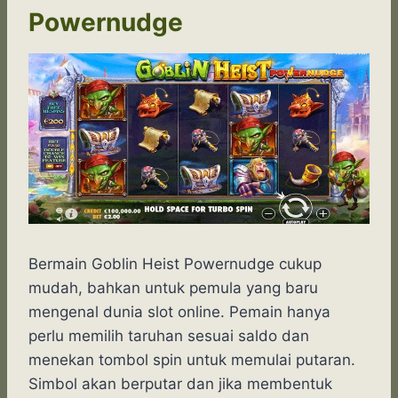
Powernudge
Bermain Goblin Heist Powernudge cukup
mudah, bahkan untuk pemula yang baru
mengenal dunia slot online. Pemain hanya
perlu memilih taruhan sesuai saldo dan
menekan tombol spin untuk memulai putaran.
Simbol akan berputar dan jika membentuk