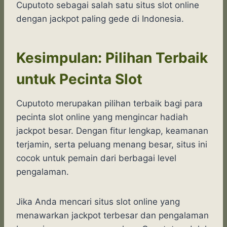
Cuputoto sebagai salah satu situs slot online
dengan jackpot paling gede di Indonesia.
Kesimpulan: Pilihan Terbaik
untuk Pecinta Slot
Cuputoto merupakan pilihan terbaik bagi para
pecinta slot online yang mengincar hadiah
jackpot besar. Dengan fitur lengkap, keamanan
terjamin, serta peluang menang besar, situs ini
cocok untuk pemain dari berbagai level
pengalaman.
Jika Anda mencari situs slot online yang
menawarkan jackpot terbesar dan pengalaman