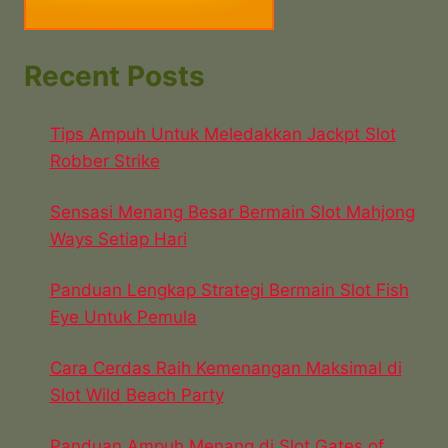
Recent Posts
Tips Ampuh Untuk Meledakkan Jackpt Slot
Robber Strike
Sensasi Menang Besar Bermain Slot Mahjong
Ways Setiap Hari
Panduan Lengkap Strategi Bermain Slot Fish
Eye Untuk Pemula
Cara Cerdas Raih Kemenangan Maksimal di
Slot Wild Beach Party
Panduan Ampuh Menang di Slot Gates of