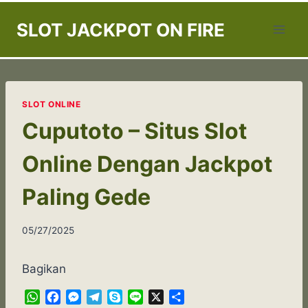
Skip
SLOT JACKPOT ON FIRE
to
content
SLOT ONLINE
Cuputoto – Situs Slot
Online Dengan Jackpot
Paling Gede
05/27/2025
Bagikan
W
F
M
T
S
L
X
S